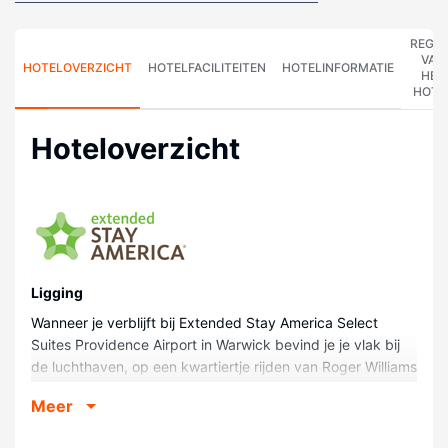
REGE
VAN
HOTELOVERZICHT
HOTELFACILITEITEN
HOTELINFORMATIE
HET
HOTE
Hoteloverzicht
Ligging
Wanneer je verblijft bij Extended Stay America Select
Suites Providence Airport in Warwick bevind je je vlak bij
de luchthaven, op een kwartiertje rijden van Roger Williams
Park Zoo en Amica Mutual Pavilion. Dit hotel ligt op 14,9
Meer
km van Brown University en op 14,5 km van Rhode Island
Convention Center.