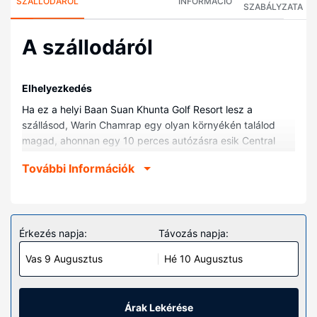
SZÁLLODÁRÓL
INFORMÁCIÓ
SZABÁLYZATA
A szállodáról
Elhelyezkedés
Ha ez a helyi Baan Suan Khunta Golf Resort lesz a
szállásod, Warin Chamrap egy olyan környékén találod
magad, ahonnan egy 10 perces autózásra esik Central
Ubon és Thung Si Muang Ubon park. Ez a helyi hotel kb.
További Információk
8,8 km-re található Ubon Ratchathani Nemzeti Múzeum, ill.
8,9 km-re Wat Si Ubon Rattanaram helyszíneitől.
Szobák
Helyezze magát kényelembe a(z) 97 légkondicionált
Érkezés napja:
Távozás napja:
szoba egyikében, melyekben hűtőszekrény és
Vas 9 Augusztus
Hé 10 Augusztus
síkképernyős televízió is található. Ingyenes vezeték
nélküli internet-hozzáférés és a televíziókon nézhető
digitális csatornák kínálata mind a vendégek
kikapcsolódását szolgálja. A(z) privát fürdőszoba
Árak Lekérése