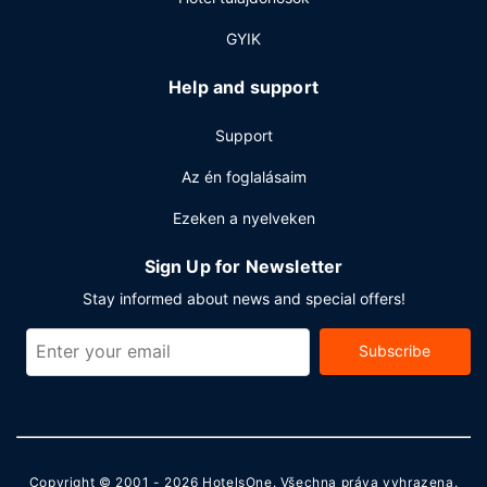
található bár/társalgó finomabbnál is finomabb italokkal
várja a vendégeket. Svédasztalos kínálat reggeli felár
GYIK
ellenében elérhető naponta reggeli 6:30 és 10:00 között.
Help and support
Egyéb felszereltség
A szálláshelyen business center,
Support
vegytisztítási/ruhatisztítási szolgáltatások és 24 órában
nyitva tartó recepció is igénybe vehető. Retúr reptéri
Az én foglalásaim
transzfer (külön kérésre) ingyenesen vehető igénybe.
Ezeken a nyelveken
Sign Up for Newsletter
Stay informed about news and special offers!
Subscribe
Copyright © 2001 - 2026
HotelsOne
. Všechna práva vyhrazena.