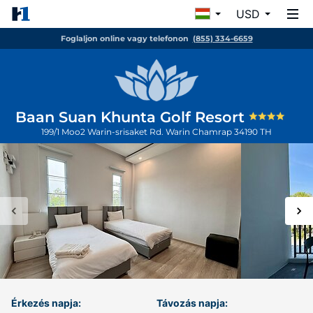
USD
Foglaljon online vagy telefonon
(855) 334-6659
Baan Suan Khunta Golf Resort
199/1 Moo2 Warin-srisaket Rd.
Warin Chamrap
34190
TH
Érkezés napja:
Távozás napja: