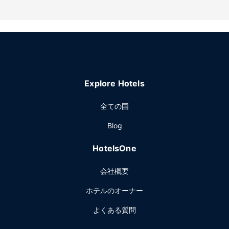
レストラン
フォレレンホフ ゲスト ファームにご滞在中は、レストランで
お食事をお楽しみください。イングリッシュ ブレックファス
トを毎日 7:00 ～ 11:00 までお召し上がりいただけます (有
料)。
その他の施設
ドライクリーニング / ランドリー サービス、ランドリー設
Explore Hotels
備、共用エリアでのコーヒー / ティーサービスをお使いいた
だけます。敷地内にはセルフパーキング (無料) が備わってい
全ての国
ます。
Blog
HotelsOne
会社概要
ホテルのオーナー
よくある質問