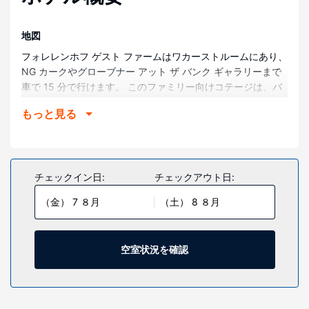
地図
フォレレンホフ ゲスト ファームはワカーストルームにあり、
NG カークやグローブナー アット ザ バンク ギャラリーまで
車で 15 分で行けます。 このファミリー向けコテージは、バ
ードライフ南アフリカまで 8.2 km、コンベンション ブリッ
もっと見る
ジまで 32.3 km です。
部屋
全 5 室ある客室には、冷蔵庫、電子レンジなどの備わったキ
ッチンがあり、ゆったりおくつろぎいただけます。コーヒー
チェックイン日:
チェックアウト日:
/ ティーメーカーをご利用いただけ、ハウスキーピング サー
（金） 7 ８月
（土） 8 ８月
ビスは、毎日行われます。
施設
屋外プールなどのレクリエーション設備を使い、庭園からの
空室状況を確認
眺めをお楽しみいただけます。その他の設備としてこのコテ
ージでは、テレビ (共用エリア)、ピクニックエリア、バーベ
キューグリルをご利用いただけます。