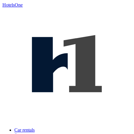
HotelsOne
Car rentals