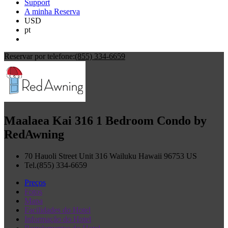
Support
A minha Reserva
USD
pt
Reservar por telefone:
(855) 334-6659
Maalaea Kai 316 1 Bedroom Condo by
RedAwning
70 Hauoli Street Unit 316
Wailuku
Hawaii
96753
US
Tel.
(855) 334-6659
Preços
Fotos
Mapa
Facilidades do Hotel
Informação do Hotel