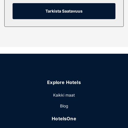
pyykinpesukone.
Tarkista Saatavuus
Kiinteistön miellyttävyys
Hemmottele itseäsi kylpylässä, jonka hoitoihin kuuluu muun
muassa hierontapalvelut ja nauti puutarhan tarjoamista
upeista näköaloista.
Explore Hotels
Kaikki maat
Blog
HotelsOne