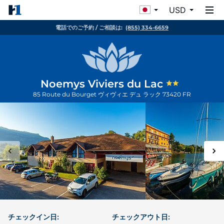
USD
電話でのご予約 / ご相談は:
(855) 334-6659
Noemys Viviers du Lac
85 Route du Bourget
ヴィヴィエ デュ ラック
73420
FR
チェックイン日:
チェックアウト日: