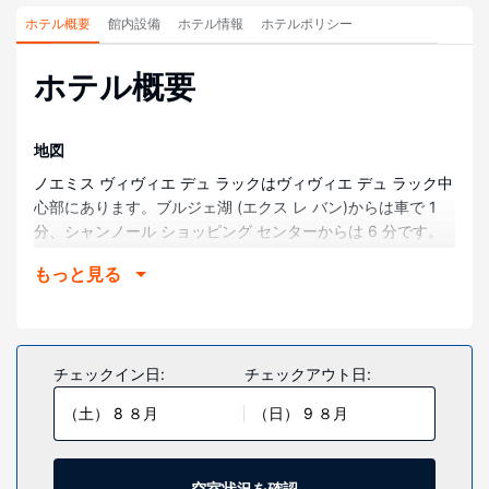
ホテル概要
館内設備
ホテル情報
ホテルポリシー
ホテル概要
地図
ノエミス ヴィヴィエ デュ ラックはヴィヴィエ デュ ラック中
心部にあります。ブルジェ湖 (エクス レ バン)からは車で 1
分、シャンノール ショッピング センターからは 6 分です。
このホテルは、テルメ シュバリーまで 7.2 km、グランド サ
もっと見る
ークル カジノまで 7.4 km の場所に位置しています。
部屋
全部で 41 室ある冷房完備の客室には液晶テレビが備わって
おり、ゆったりおくつろぎいただけます。WiFi (無料)をお使
チェックイン日:
チェックアウト日:
いいただけるほか、衛星放送の番組をご覧いただけます。バ
（土） 8 ８月
（日） 9 ８月
スルームには、シャワー、ヘアドライヤーがあります。電話
の他に、セーフティボックスやデスクもご利用いただけま
す。
空室状況を確認