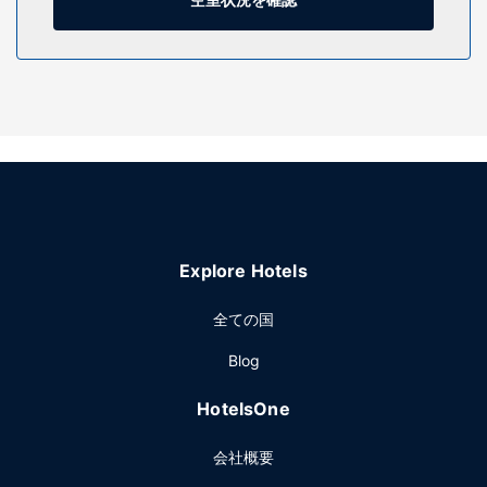
施設
自転車レンタルなどのレクリエーション設備を使い、庭園か
らの眺めをお楽しみいただけます。その他の設備としてこの
ホテルでは、WiFi (無料)、暖炉 (ロビーエリア)をご利用いた
だけます。
レストラン
バー / ラウンジでお好みのドリンクを召し上がり、喉の渇き
を癒してください。朝食ビュッフェを毎日 7:00 ～ 10:30 ま
でお召し上がりいただけます (有料)。
その他の施設
Explore Hotels
多言語サービス、セーフティボックス (フロントデスク)をご
活用いただけます。敷地内にはセルフパーキング (無料) が備
全ての国
わっています。
Blog
HotelsOne
会社概要