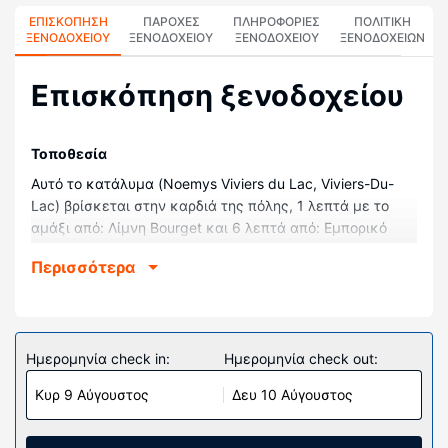
ΕΠΙΣΚΌΠΗΣΗ
ΠΑΡΟΧΕΣ
ΠΛΗΡΟΦΟΡΊΕΣ
ΠΟΛΙΤΙΚΗ
ΞΕΝΟΔΟΧΕΊΟΥ
ΞΕΝΟΔΟΧΕΙΟΥ
ΞΕΝΟΔΟΧΕΊΟΥ
ΞΕΝΟΔΟΧΕΊΩΝ
Επισκόπηση ξενοδοχείου
Τοποθεσία
Αυτό το κατάλυμα (Noemys Viviers du Lac, Viviers-Du-
Lac) βρίσκεται στην καρδιά της πόλης, 1 λεπτά με το
αμάξι από: Λίμνη Bourget και 6 λεπτά από: Εμπορικό
Κέντρο Chamnord. Αυτό το ξενοδοχείο απέχει 7,2 χλμ.
Περισσότερα
από: Υδάτινο Κέντρο Thermes Chevalley και 7,4 χλμ. από:
Καζίνο Grand Cercle.
Δωμάτια
Νιώστε σαν στο σπίτι σας σε ένα από τα 41
Ημερομηνία check in:
Ημερομηνία check out:
κλιματιζόμενα δωμάτια, τα οποία διαθέτουν
Κυρ 9 Αύγουστος
Δευ 10 Αύγουστος
τηλεοράσεις LCD. Mπορείτε να είστε πάντα online με
δωρεάν ασύρματη πρόσβαση στο ίντερνετ κι επίσης
παρέχονται για τη διασκέδασή σας δορυφορικά κανάλια.