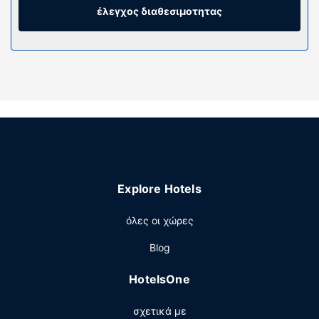
Τα μπάνια διαθέτουν ντουζιέρες και πιστολάκια
έλεγχος διαθεσιμοτητας
μαλλιών. Οι παροχές περιλαμβάνουν τηλέφωνα, καθώς
επίσης χρηματοκιβώτια και γραφεία.
Παροχές καταλύματος
Απολαύστε τις ψυχαγωγικές δυνατότητες, όπως
ποδήλατα για ενοικίαση, ή χαρείτε τη θέα από τον κήπο.
Οι επιπλέον παροχές σε αυτό το ξενοδοχείο
περιλαμβάνουν δωρεάν ασύρματο ίντερνετ και τζάκι
στο λόμπι.
Εστιατόριο
Explore Hotels
Ξεδιψάστε με το αγαπημένο σας ποτό στο μπαρ/lounge.
Με επιπλέον χρέωση είναι διαθέσιμο πρωινό (σε
όλες οι χώρες
μπουφέ) καθημερινά μεταξύ 7:00 π.μ. - 10:30 π.μ..
Άλλες παροχές
Blog
Στις σημαντικές παροχές περιλαμβάνονται πολύγλωσσο
HotelsOne
προσωπικό και χρηματοκιβώτιο στη ρεσεψιόν. Στους
χώρους μας θα βρείτε δωρεάν στάθμευση χωρίς
σχετικά με
παρκαδόρο.