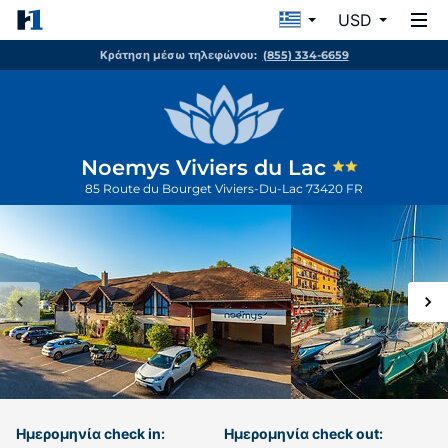
USD
Κράτηση μέσω τηλεφώνου:
(855) 334-6659
Noemys Viviers du Lac
85 Route du Bourget
Viviers-Du-Lac
73420
FR
Ημερομηνία check in:
Ημερομηνία check out: