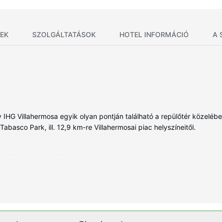
EK
SZOLGÁLTATÁSOK
HOTEL INFORMÁCIÓ
A 
by IHG Villahermosa egyik olyan pontján található a repülőtér közel
Tabasco Park, ill. 12,9 km-re Villahermosai piac helyszíneitől.
ált szoba egyikében. Kapcsolatban maradhat barátaival, családtagja
ernet-hozzáférés is elérhető. Valamennyi fürdőszobában van zuhanyz
éfek és vasaló/vasalódeszka is.
yeztessék a teljes körű szolgáltatást nyújtó wellnessfürdőben, ahol m
 szolgáltatásokat, mint például a(z) 3 pezsgőfürdő, a(z) szauna és a