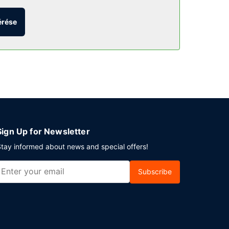
egy kis vásárláshoz támad kedve, akkor járja
érése
terem), de ha a szobádban maradnál, van
bb italokkal várja a vendégeket. Felár ellenében
is igénybe vehető. A(z) hotel több
 transzfer (menetrend szerint) ingyenesen
Sign Up for Newsletter
tay informed about news and special offers!
Subscribe