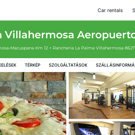
HG
Car rentals
S
olgáltatások
Szállásinformáció
A szálláshely szabályzata
n Villahermosa Aeropuert
ermosa-Macuspana Km 12 + Rancheria La Palma
Villahermosa
862
KELÉSEK
TÉRKÉP
SZOLGÁLTATÁSOK
SZÁLLÁSINFORMÁ