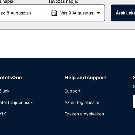
 napja:
Távozás napja:
 ingyenes wifihozzáférés, ajándékbolt/újságosstand és bálterem. Ha 
elérheti, hiszen a szálláshely ingyenes járatot biztosít.
zo 8 Augusztus
Vas 9 Augusztus
Árak Lek
adrigal konyhájára, mely egyike a hotel éttermeinek (összesen 2 ét
A szálláshely területén található bár/társalgó finomabbnál is finoma
áférés, 24 órában nyitva tartó business center és ingyenes újságok 
lóterem – kínál különböző események lebonyolítására. Retúr reptéri
otelsOne
Help and support
S
ólunk
Support
otel tulajdonosok
Az én foglalásaim
YIK
Ezeken a nyelveken