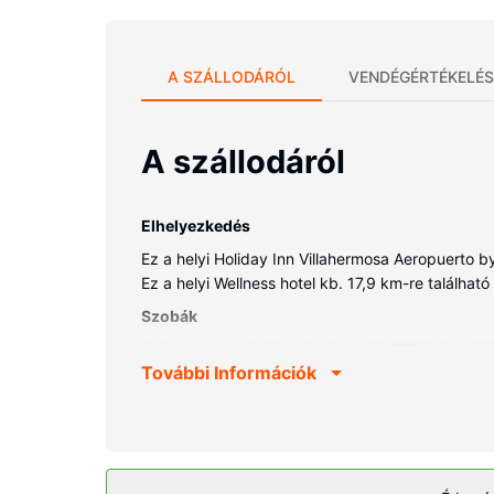
A SZÁLLODÁRÓL
VENDÉGÉRTÉKELÉS
A szállodáról
Elhelyezkedés
Ez a helyi Holiday Inn Villahermosa Aeropuerto 
Ez a helyi Wellness hotel kb. 17,9 km-re található 
Szobák
Helyezze magát kényelembe a(z) 220 légkondicion
További Információk
hiszen a szobákban ingyenes vezeték nélküli int
közé tartozik telefon, laptop számára ideális sz
Az ingatlanhoz tartozó felszereltség
Lazuljon el, és enegedje, hogy testét, lelkét kén
szálláshely kínálta szabadidős létesítményeket és