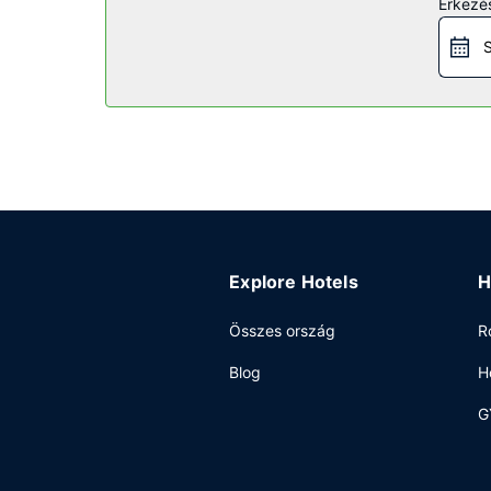
Érkezés
szolgáltatásai között szerepelnek a következők:
körbe a különböző üzleteket. Úti célját könnyedén 
S
Étterem
Nemzetközi konyha ételei kínálata jellemző El M
kényelmesebb megoldás is: 24 órás szobaszerviz. 
igényelhető teljes reggeli.
Egyéb felszereltség
A szálláshelyen ingyenes vezetékes internet-hozz
rendezvénytermet – konferenciaközpont és tárgya
vehető igénybe.
Explore Hotels
H
Összes ország
R
Blog
H
G