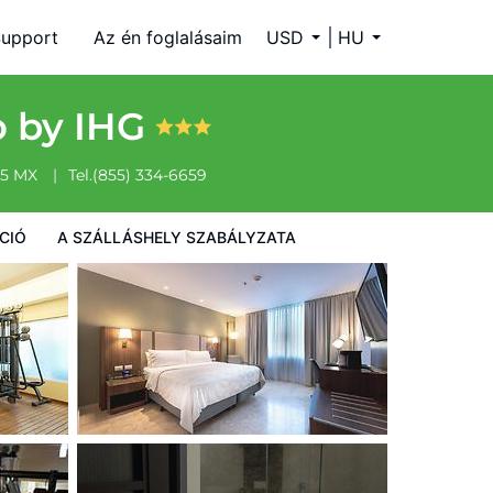
upport
Az én foglalásaim
USD
HU
o by IHG
75
MX
Tel.
(855) 334-6659
CIÓ
A SZÁLLÁSHELY SZABÁLYZATA