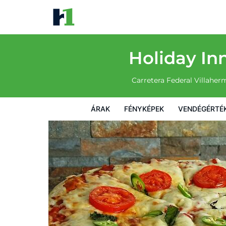
Holiday Inn Villahermosa Aeropuerto by I
Árak
Fényképek
Vendégértékelések
Térkép
Sz
Holiday In
Carretera Federal Villah
ÁRAK
FÉNYKÉPEK
VENDÉGÉRTÉ