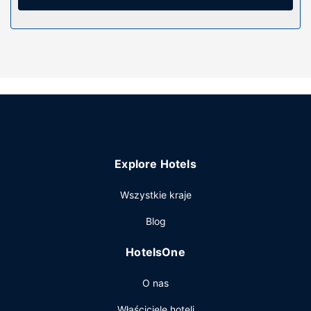
włosów i szlafroki. Udogodnienia obejmują sejfy i biurka
oraz telefon (bezpłatne połączenia telefoniczne
miejscowe).
Udogodnienia w obiekcie
Zrelaksuj się w spa, które oferuje masaż, zabiegi na ciało i
zabiegi na twarz. Dostępne udogodnienia rekreacyjne to
klub nocny, basen kryty oraz jacuzzi. Ten hotel oferuje
udogodnienia takie jak bezpłatny bezprzewodowy dostęp
do internetu, obsługa portierska i kominek w holu.
Restauracja
Explore Hotels
W obiekcie takim jak hotel do dyspozycji gości są
Wszystkie kraje
restauracja, a także obsługa pokojowa (w określonych
godzinach). Zrelaksuj się po całym dniu w barze/salonie
Blog
klubowym. Śniadanie pełne jest podawane codziennie od
7 do 10:30 za opłatą.
HotelsOne
Pozostałe udogodnienia
O nas
Udogodnienia biznesowe to ekspresowe wymeldowanie,
usługi pralni chemicznej oraz recepcja całodobowa. Jeżeli
Właściciele hoteli