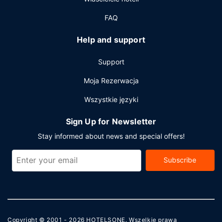
planujesz spotkanie w mieście Vancouver, hotel oferuje
pomieszczenia konferencyjne oraz 7 sale konferencyjne o
FAQ
łącznej powierzchni 1458 m kw. (15695 stopy
kwadratowe). Udogodnienia na miejscu to samodzielne
Help and support
parkowanie (za opłatą).
Support
Moja Rezerwacja
Wszystkie języki
Sign Up for Newsletter
Stay informed about news and special offers!
Subscribe
Copyright © 2001 - 2026
HOTELSONE
. Wszelkie prawa