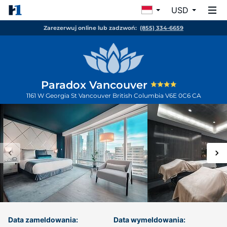
USD
Zarezerwuj online lub zadzwoń:
(855) 334-6659
Paradox Vancouver
1161 W Georgia St
Vancouver
British Columbia
V6E 0C6
CA
Data zameldowania:
Data wymeldowania: