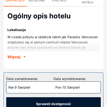
OPIS HOTELU
HOTELOWE
O HOTELU
HOTELU
Ogólny opis hotelu
Lokalizacja
W czasie pobytu w obiekcie takim jak Paradox Vancouver
znajdziesz się w samym centrum miasta Vancouver,
jedynie pięć minut spacerem od atrakcji takich jak
Vancouver Waterfront i Ulica Robson. Hotel (w stylu
Więcej
luksusowym) znajduje się 0,7 km od atrakcji takiej jak
Vancouver Convention Centre (centrum kongresowe) i 1
km od miejsca takiego jak Nabrzeże portowe Canada
Place.
Data zameldowania:
Data wymeldowania:
Pokoje
Nie 9 Sierpień
Pon 10 Sierpień
Poczuj się jak w domu w 147 oryginalnie udekorowane
pokojach, których wyposażenie to iPad i minibar.
Bezpłatny bezprzewodowy dostęp do internetu zapewni
łączność ze światem. Wyposażenie łazienki: suszarki do
Sprawdź dostępność