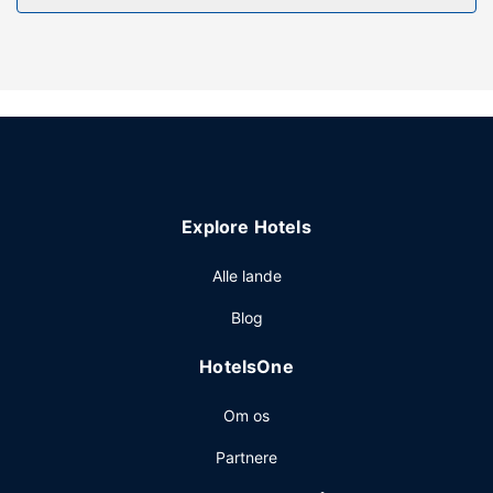
internetadgang og pejs i lobbyen.
Restaurant
Tag et smut forbi den lokale købmand/dagligvarebutik,
der betjener Iron Creek Inn & Suitess gæster. Gratis
kontinental morgenmad serveres dagligt fra kl. 06.00 til kl.
09.00.
Andre faciliteter
Gæsterne har blandt andet adgang til et døgnåbent
Explore Hotels
forretningscenter, en døgnåben reception og vaskeri.
Planlægger du et arrangement i Upton? På dette hotel er
Alle lande
der et område på 43 kvadratmeter til rådighed, bestående
Blog
af et konferencecenter og mødelokaler. Gratis selvstændig
parkering er til rådighed på stedet.
HotelsOne
Om os
Partnere