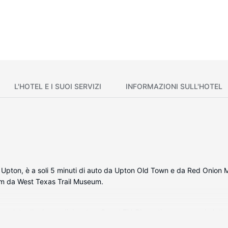
L'HOTEL E I SUOI SERVIZI
INFORMAZIONI SULL'HOTEL
i Upton, è a soli 5 minuti di auto da Upton Old Town e da Red Onion 
km da West Texas Trail Museum.
, complete di aria condizionata e Smart TV. Riposati su un comodo let
e di restare in contatto con il mondo, mentre la TV con canali via cavo è