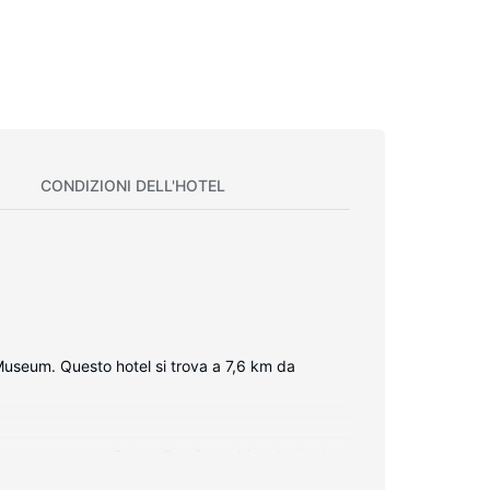
CONDIZIONI DELL'HOTEL
Museum. Questo hotel si trova a 7,6 km da
to con materasso Select Comfort e biancheria da
 l'ideale per concedersi un po' di svago. I bagni