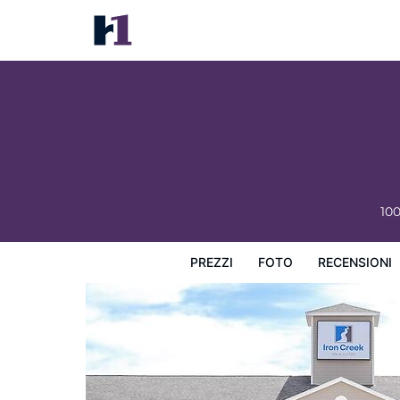
Iron Creek Inn & Suites
Prezzi
Foto
Recensioni
Mappa
L'hotel e i suoi s
10
PREZZI
FOTO
RECENSIONI