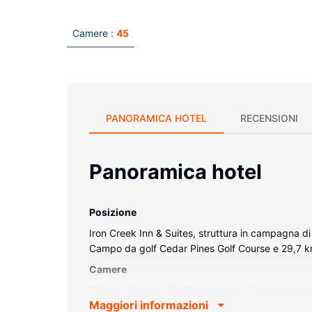
Camere :
45
PANORAMICA HOTEL
RECENSIONI
Panoramica hotel
Posizione
Iron Creek Inn & Suites, struttura in campagna d
Campo da golf Cedar Pines Golf Course e 29,7 
Camere
Rilassati in una delle 45 camere della struttura
Maggiori informazioni
letto di alta qualità. Il Wi-Fi gratuito ti consent