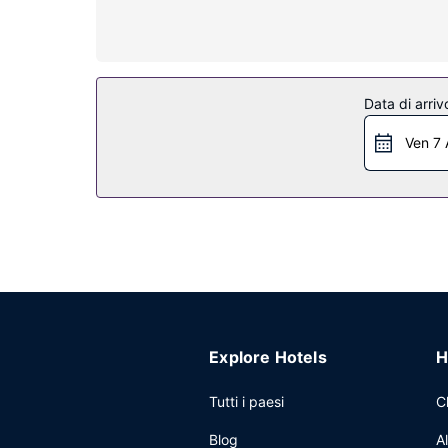
sono dotati di combinazione doccia/vasca con so
Attrattive della proprietà
Avrai a disposizone utili servizi come il Wi-Fi grat
Ristorante
Data di arriv
Iron Creek Inn & Suites include un minimarket. La 
Ven 7 
Altre attrattive
Potrai usufruire di un business center aperto 24 
hotel avrai a disposizione 43 metri quadrati di sp
Explore Hotels
H
Tutti i paesi
C
Blog
A