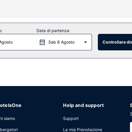
ffione a pioggia.
uito e un caminetto nella hall.
o:
Data di partenza:
colazione continentale viene servita gratuitamente tutti i giorni dalle
Agosto
Sab 8 Agosto
Controllare di
ore su 24, una reception aperta 24 ore su 24 e un servizio lavanderi
azio con un centro congressi e sale riunioni. Il un parcheggio gratuito 
otelsOne
Help and support
S
hi siamo
Support
lbergatori
La mia Prenotazione