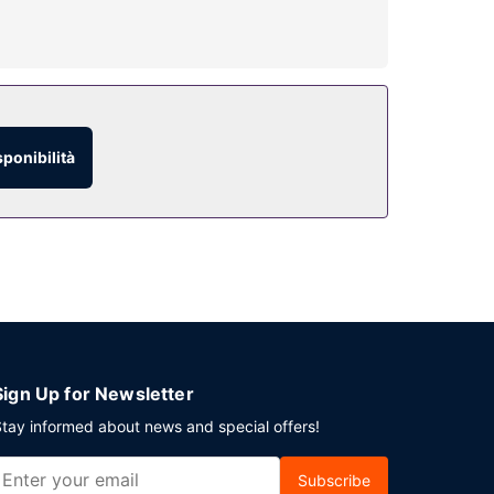
 ore 06:00 alle ore 09:00.
sponibilità
a. Stai pianificando un evento a Upton? Presso un
è disponibile in loco.
Sign Up for Newsletter
tay informed about news and special offers!
Subscribe