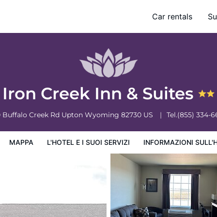
Car rentals
Su
ervizi
Informazioni sull'hotel
Condizioni dell'hotel
Iron Creek Inn & Suites
0 Buffalo Creek Rd
Upton
Wyoming
82730
US
Tel.
(855) 334-6
MAPPA
L'HOTEL E I SUOI SERVIZI
INFORMAZIONI SULL'