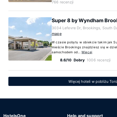
766 recenzji
Super 8 by Wyndham Broo
3034 Lefevre Dr, Brookings, South 
mapę
W czasie pobytu w obiekcie takim jak 
mieście Brookings znajdziesz się w dzie
samochodem od...
Więcej
8.6/10
Dobry
1006 recenzji
Więcej hoteli w pobliżu Tor
HotelsOne
Help and support