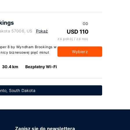
kings
OD
Dakota 57006, US
Pokaż
USD 110
za pokój / za noc
Super 8 by Wyndham Brookings w
Wybierz
lnicy biznesowej pięć minut
30.4 km
Bezpłatny Wi-Fi
onto, South Dakota
Zapisz się do newslettera