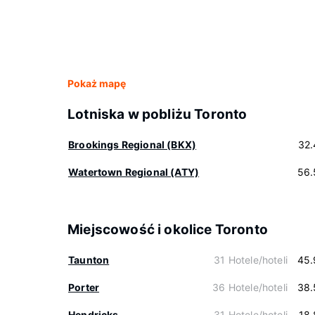
Pokaż mapę
Lotniska w pobliżu Toronto
Brookings Regional (BKX)
32.
Watertown Regional (ATY)
56.
Miejscowość i okolice Toronto
Taunton
31 Hotele/hoteli
45.
Porter
36 Hotele/hoteli
38.
Hendricks
31 Hotele/hoteli
18