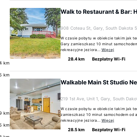
Walk to Restaurant & Bar: 
908 Coteau St, Gary, South Dakota 
W czasie pobytu w obiekcie takim jak t
Gary zamieszkasz 10 minut samochodem o
rekreacyjne jeziora...
Więcej
28.4 km
Bezpłatny Wi-Fi
4 km
5 km
Walkable Main St Studio N
219 1st Ave, Unit 1, Gary, South Dak
W czasie pobytu w obiekcie takim jak t
9 km
zamieszkasz 10 minut samochodem od atr
rekreacyjne jeziora...
Więcej
5 km
28.5 km
Bezpłatny Wi-Fi
.8 km