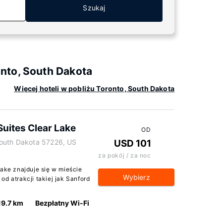
Szukaj
nto, South Dakota
Więcej hoteli w pobliżu Toronto, South Dakota
Suites Clear Lake
OD
South Dakota 57226, US
USD 101
za pokój / za noc
Lake znajduje się w mieście
Wybierz
od atrakcji takiej jak Sanford
19.7 km
Bezpłatny Wi-Fi