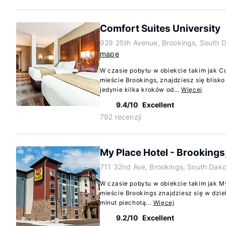
Comfort Suites University
929 25th Avenue, Brookings, South 
mapę
W czasie pobytu w obiekcie takim jak Co
mieście Brookings, znajdziesz się blisk
jedynie kilka kroków od...
Więcej
9.4/10
Excellent
792 recenzji
My Place Hotel - Brookings
711 32nd Ave, Brookings, South Dak
W czasie pobytu w obiekcie takim jak M
mieście Brookings znajdziesz się w dzie
minut piechotą...
Więcej
9.2/10
Excellent