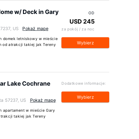
Home w/ Deck in Gary
OD
USD 245
57237, US
Pokaż mapę
za pokój / za noc
en domek letniskowy w mieście
Wybierz
d atrakcji takiej jak Tereny
ear Lake Cochrane
Dodatkowe informacje:
Wybierz
ota 57237, US
Pokaż mapę
en apartament w mieście Gary
akcji takiej jak Tereny