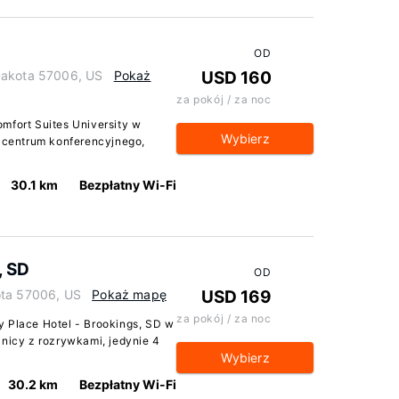
OD
Dakota 57006, US
Pokaż
USD 160
za pokój / za noc
mfort Suites University w
Wybierz
o centrum konferencyjnego,
30.1 km
Bezpłatny Wi-Fi
, SD
OD
ota 57006, US
Pokaż mapę
USD 169
za pokój / za noc
y Place Hotel - Brookings, SD w
lnicy z rozrywkami, jedynie 4
Wybierz
30.2 km
Bezpłatny Wi-Fi