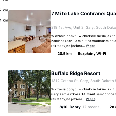
.7 km
7 Mi to Lake Cochrane: Qu
.4 km
219 1st Ave, Unit 2, Gary, South Dak
W czasie pobytu w obiekcie takim jak t
zamieszkasz 10 minut samochodem od atr
rekreacyjne jeziora...
Więcej
28.5 km
Bezpłatny Wi-Fi
Buffalo Ridge Resort
1312 Coteau St, Gary, South Dakota
W czasie pobytu w obiekcie takim jak Bu
Gary zamieszkasz 14 minut samochodem o
rekreacyjne jeziora...
Więcej
8/10
Dobry
17 recenzji
28.