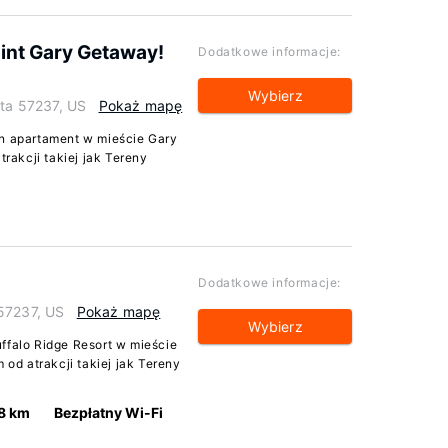
aint Gary Getaway!
Dodatkowe informacje:
Wybierz
ota 57237, US
Pokaż mapę
en apartament w mieście Gary
akcji takiej jak Tereny
Dodatkowe informacje:
 57237, US
Pokaż mapę
Wybierz
ffalo Ridge Resort w mieście
d atrakcji takiej jak Tereny
8 km
Bezpłatny Wi-Fi