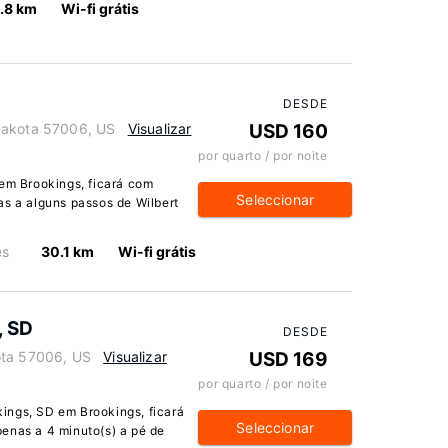
.8 km
Wi-fi grátis
DESDE
Dakota 57006, US
Visualizar
USD 160
por quarto / por noite
 em Brookings, ficará com
Seleccionar
as a alguns passos de Wilbert
es
30.1 km
Wi-fi grátis
, SD
DESDE
ota 57006, US
Visualizar
USD 169
por quarto / por noite
ings, SD em Brookings, ficará
Seleccionar
enas a 4 minuto(s) a pé de