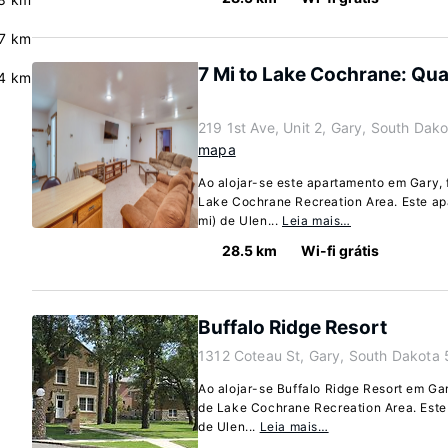
.7 km
7 Mi to Lake Cochrane: Qu
.4 km
219 1st Ave, Unit 2, Gary, South Dak
mapa
Ao alojar-se este apartamento em Gary, f
Lake Cochrane Recreation Area. Este ap
mi) de Ulen...
Leia mais…
28.5 km
Wi-fi grátis
Buffalo Ridge Resort
1312 Coteau St, Gary, South Dakota
Ao alojar-se Buffalo Ridge Resort em Gar
de Lake Cochrane Recreation Area. Este 
de Ulen...
Leia mais…