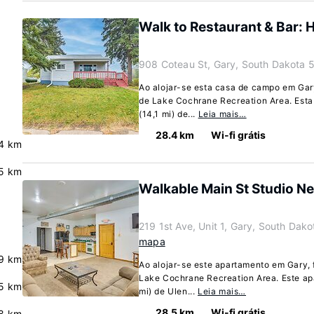
Walk to Restaurant & Bar: 
908 Coteau St, Gary, South Dakota 
Ao alojar-se esta casa de campo em Gary
de Lake Cochrane Recreation Area. Esta
(14,1 mi) de...
Leia mais…
28.4 km
Wi-fi grátis
4 km
5 km
Walkable Main St Studio N
219 1st Ave, Unit 1, Gary, South Dak
mapa
9 km
Ao alojar-se este apartamento em Gary, f
Lake Cochrane Recreation Area. Este ap
5 km
mi) de Ulen...
Leia mais…
28.5 km
Wi-fi grátis
.8 km