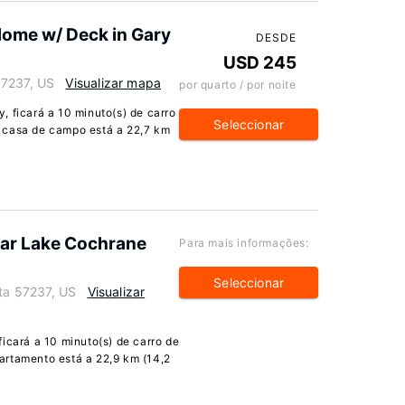
Home w/ Deck in Gary
DESDE
USD 245
57237, US
Visualizar mapa
por quarto / por noite
, ficará a 10 minuto(s) de carro
Seleccionar
 casa de campo está a 22,7 km
ear Lake Cochrane
Para mais informações:
Seleccionar
ota 57237, US
Visualizar
icará a 10 minuto(s) de carro de
artamento está a 22,9 km (14,2