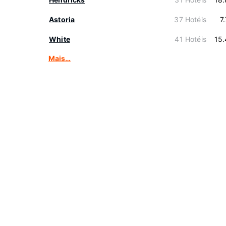
Astoria
37 Hotéis
7
White
41 Hotéis
15
Mais…