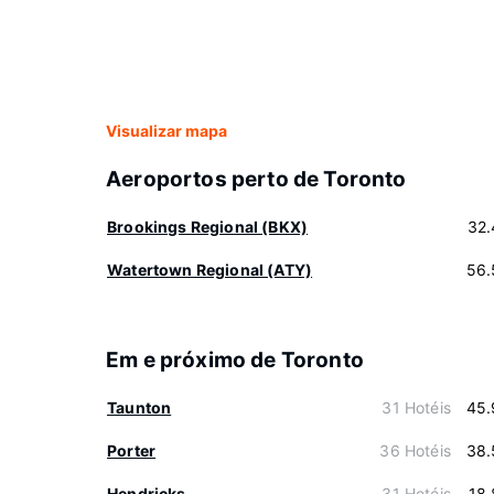
Visualizar mapa
Aeroportos perto de Toronto
Brookings Regional (BKX)
32.
Watertown Regional (ATY)
56.
Em e próximo de Toronto
Taunton
31 Hotéis
45.
Porter
36 Hotéis
38.
Hendricks
31 Hotéis
18