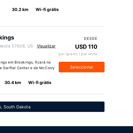
30.2 km
Wi-fi grátis
kings
DESDE
Dakota 57006, US
Visualizar
USD 110
por quarto / por noite
ngs em Brookings, ficará no
Seleccionar
de Swiftel Center e de McCrory
30.4 km
Wi-fi grátis
o, South Dakota