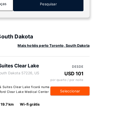
nças
Pesquisar
South Dakota
Mais hotéis perto Toronto, South Dakota
Suites Clear Lake
DESDE
South Dakota 57226, US
USD 101
por quarto / por noite
& Suites Clear Lake ficará numa
Seleccionar
nford Clear Lake Medical Center
19.7 km
Wi-fi grátis