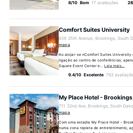
8/10
Bom
17 avaliações
28
Comfort Suites University
929 25th Avenue, Brookings, South 
mapa
Ao alojar-se nComfort Suites University
ligação ao centro de conferências, apen
Square Event Center e...
Leia mais…
9.4/10
Excelente
792 avaliaçõ
My Place Hotel - Brookings
711 32nd Ave, Brookings, South Dak
mapa
Com uma estadia My Place Hotel - Brook
numa zona repleta de entretenimento, ap