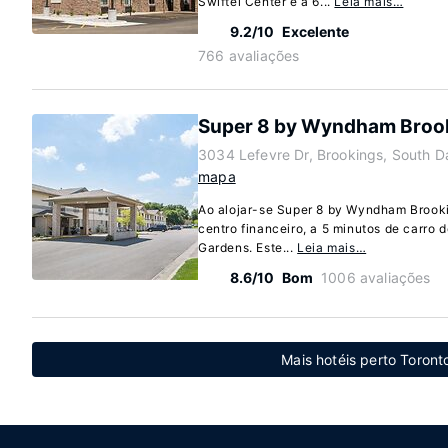
Swiftel Center e a 6...
Leia mais…
9.2/10
Excelente
766 avaliações
Super 8 by Wyndham Broo
3034 Lefevre Dr, Brookings, South 
mapa
Ao alojar-se Super 8 by Wyndham Brooki
centro financeiro, a 5 minutos de carro 
Gardens. Este...
Leia mais…
8.6/10
Bom
1006 avaliações
Mais hotéis perto Toront