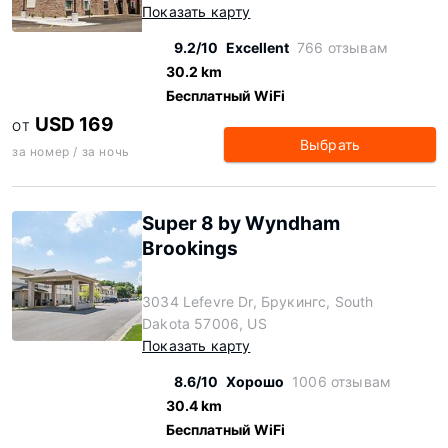
Показать карту
9.2/10
Excellent
766 отзывам
30.2 km
Бесплатный WiFi
USD 169
ОТ
Выбрать
за номер / за ночь
Super 8 by Wyndham
Brookings
3034 Lefevre Dr, Брукингс, South
Dakota 57006, US
Показать карту
8.6/10
Хорошо
1006 отзывам
30.4 km
Бесплатный WiFi