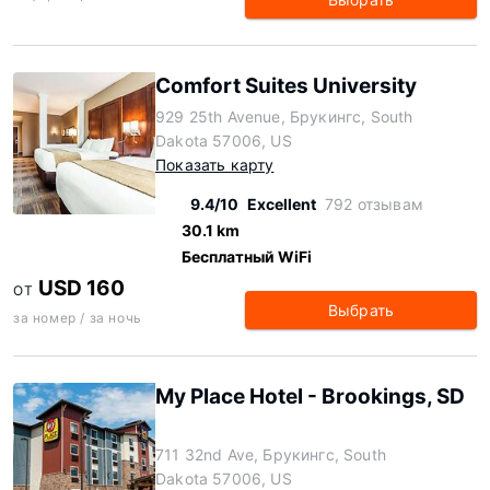
Comfort Suites University
929 25th Avenue, Брукингс, South
Dakota 57006, US
Показать карту
9.4/10
Excellent
792 отзывам
30.1 km
Бесплатный WiFi
USD 160
ОТ
Выбрать
за номер / за ночь
My Place Hotel - Brookings, SD
711 32nd Ave, Брукингс, South
Dakota 57006, US