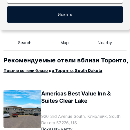
Искать
Search
Map
Nearby
Рекомендуемые отели вблизи Торонто, 
Повече хотели близо до Торонто, South Dakota
Americas Best Value Inn &
Suites Clear Lake
920 3rd Avenue South, Клирлейк, South
Dakota 57226, US
Показать карту