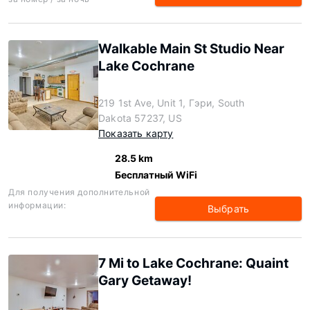
Walkable Main St Studio Near
Lake Cochrane
219 1st Ave, Unit 1, Гэри, South
Dakota 57237, US
Показать карту
28.5 km
Бесплатный WiFi
Для получения дополнительной
информации:
Выбрать
7 Mi to Lake Cochrane: Quaint
Gary Getaway!