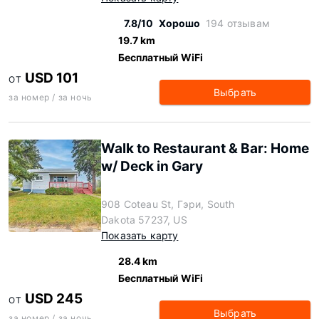
7.8/10
Хорошо
194 отзывам
19.7 km
Бесплатный WiFi
USD 101
ОТ
Выбрать
за номер / за ночь
Walk to Restaurant & Bar: Home
w/ Deck in Gary
908 Coteau St, Гэри, South
Dakota 57237, US
Показать карту
28.4 km
Бесплатный WiFi
USD 245
ОТ
Выбрать
за номер / за ночь