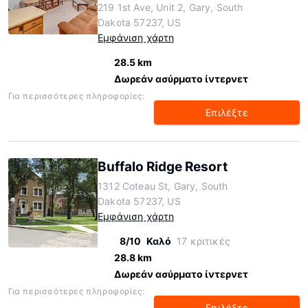
219 1st Ave, Unit 2, Gary, South
Dakota 57237, US
Εμφάνιση χάρτη
28.5 km
Δωρεάν ασύρματο ίντερνετ
Για περισσότερες πληροφορίες:
Επιλέξτε
Buffalo Ridge Resort
1312 Coteau St, Gary, South
Dakota 57237, US
Εμφάνιση χάρτη
8/10
Καλό
17 κριτικές
28.8 km
Δωρεάν ασύρματο ίντερνετ
Για περισσότερες πληροφορίες:
Επιλέξτε