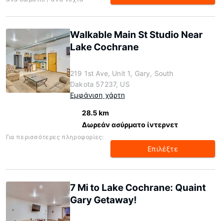
Walkable Main St Studio Near
Lake Cochrane
219 1st Ave, Unit 1, Gary, South
Dakota 57237, US
Εμφάνιση χάρτη
28.5 km
Δωρεάν ασύρματο ίντερνετ
Για περισσότερες πληροφορίες:
Επιλέξτε
7 Mi to Lake Cochrane: Quaint
Gary Getaway!