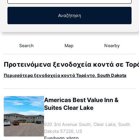
Αναζήτηση
Search
Map
Nearby
Προτεινόμενα ξενοδοχεία κοντά σε Τορό
Περισσότερα ξενοδοχεία κοντά Τορόντο, South Dakota
Americas Best Value Inn &
Suites Clear Lake
920 3rd Avenue South, Clear Lake, South
Dakota 57226, US
Εμφάνιση χάρτη