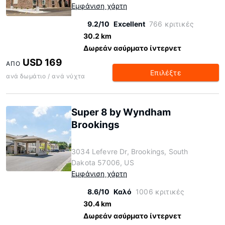
Εμφάνιση χάρτη
9.2/10
Excellent
766 κριτικές
30.2 km
Δωρεάν ασύρματο ίντερνετ
USD 169
ΑΠΌ
Επιλέξτε
ανά δωμάτιο / ανά νύχτα
Super 8 by Wyndham
Brookings
3034 Lefevre Dr, Brookings, South
Dakota 57006, US
Εμφάνιση χάρτη
8.6/10
Καλό
1006 κριτικές
30.4 km
Δωρεάν ασύρματο ίντερνετ