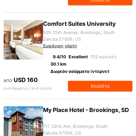
Comfort Suites University
929 25th Avenue, Brookings, South
Dakota 57006, US
Εμφάνιση χάρτη
9.4/10
Excellent
792 κριτικές
30.1 km
Δωρεάν ασύρματο ίντερνετ
USD 160
ΑΠΌ
Επιλέξτε
ανά δωμάτιο / ανά νύχτα
My Place Hotel - Brookings, SD
711 32nd Ave, Brookings, South
Dakota 57006, US