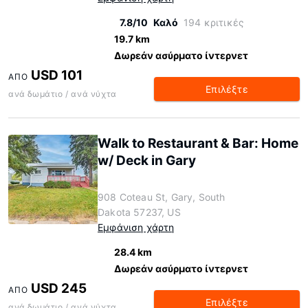
7.8/10
Καλό
194 κριτικές
19.7 km
Δωρεάν ασύρματο ίντερνετ
USD 101
ΑΠΌ
Επιλέξτε
ανά δωμάτιο / ανά νύχτα
Walk to Restaurant & Bar: Home
w/ Deck in Gary
908 Coteau St, Gary, South
Dakota 57237, US
Εμφάνιση χάρτη
28.4 km
Δωρεάν ασύρματο ίντερνετ
USD 245
ΑΠΌ
Επιλέξτε
ανά δωμάτιο / ανά νύχτα