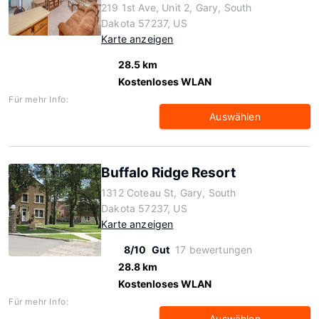
219 1st Ave, Unit 2, Gary, South
Dakota 57237, US
Karte anzeigen
28.5 km
Kostenloses WLAN
Für mehr Info:
Auswählen
Buffalo Ridge Resort
1312 Coteau St, Gary, South
Dakota 57237, US
Karte anzeigen
8/10
Gut
17 bewertungen
28.8 km
Kostenloses WLAN
Für mehr Info:
Auswählen