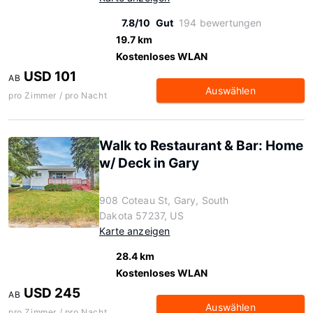
7.8/10
Gut
194 bewertungen
19.7 km
Kostenloses WLAN
USD 101
AB
Auswählen
pro Zimmer / pro Nacht
Walk to Restaurant & Bar: Home
w/ Deck in Gary
908 Coteau St, Gary, South
Dakota 57237, US
Karte anzeigen
28.4 km
Kostenloses WLAN
USD 245
AB
Auswählen
pro Zimmer / pro Nacht