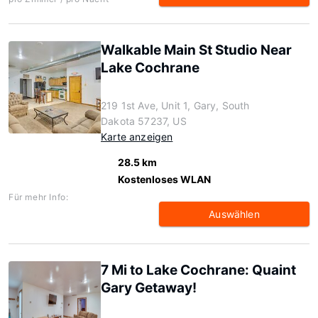
Walkable Main St Studio Near
Lake Cochrane
219 1st Ave, Unit 1, Gary, South
Dakota 57237, US
Karte anzeigen
28.5 km
Kostenloses WLAN
Für mehr Info:
Auswählen
7 Mi to Lake Cochrane: Quaint
Gary Getaway!