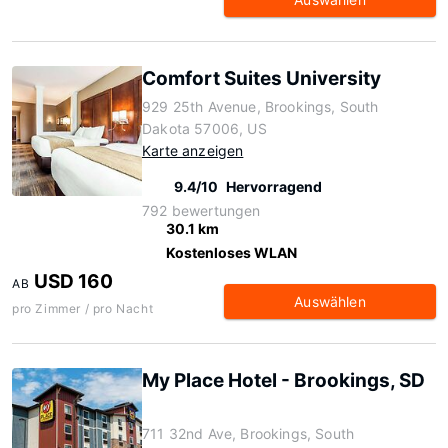
Comfort Suites University
929 25th Avenue, Brookings, South
Dakota 57006, US
Karte anzeigen
9.4/10
Hervorragend
792 bewertungen
30.1 km
Kostenloses WLAN
USD 160
AB
Auswählen
pro Zimmer / pro Nacht
My Place Hotel - Brookings, SD
711 32nd Ave, Brookings, South