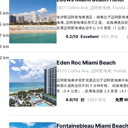
1601 Collins Ave, 迈阿密海滩, Florida 
6 km
洛伊斯迈阿密海滩酒店 - 南滩位于迈阿密
海滩, 迈阿密海滩仅咫尺之遥。 此海滩酒店距离
5 km
距离迈阿密海滩会议中心 0.6 英里（1 公里）。 
.7 km
9.2/10
Excellent
693 评论
3 km
.2 km
Eden Roc Miami Beach
4525 Collins Ave, 迈阿密海滩, Florida
迈阿密海滩伊登罗克酒店位于迈阿密海滩中
林斯大道商业区不到 5 分钟车程。 此海滩度假
里（3.4 公里），距离海滨路 2.5 英里（4.1 公
8.6/10
好
3282 评论
免费 Wi
Fontainebleau Miami Beac