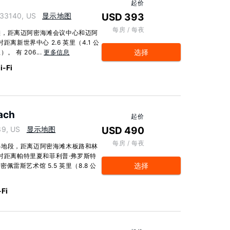
起价
 33140, US
显示地图
USD 393
每房 / 每夜
滩，距离迈阿密海滩会议中心和迈阿
离新世界中心 2.6 英里（4.1 公
选择
。 有 206...
更多信息
-Fi
each
起价
39, US
显示地图
USD 490
每房 / 每夜
心地段，距离迈阿密海滩木板路和林
假村距离帕特里夏和菲利普·弗罗斯特
选择
密佩雷斯艺术馆 5.5 英里（8.8 公
Fi