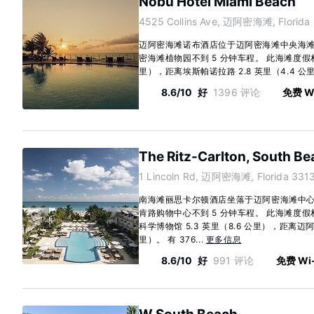
Nobu Hotel Miami Beach
4525 Collins Ave, 迈阿密海滩, Florida
迈阿密海滩诺布酒店位于迈阿密海滩中央海
密海滩植物园不到 5 分钟车程。 此海滩度假村距
里），距离埃斯帕诺拉路 2.8 英里（4.4 公里）
8.6/10
好
1396 评论
免费 Wi
The Ritz-Carlton, South B
1 Lincoln Rd, 迈阿密海滩, Florida 331
南海滩丽思卡尔顿酒店坐落于迈阿密海滩中
肯路购物中心不到 5 分钟车程。 此海滩度
科学博物馆 5.3 英里（8.6 公里），距离迈阿
里）。 有 376...
更多信息
8.6/10
好
991 评论
免费 Wi-