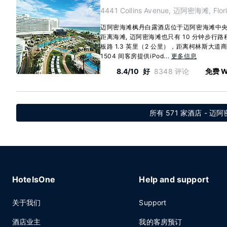
4441 Collins Avenue, 迈阿密海滩, Flor
迈阿密海滩枫丹白露酒店位于迈阿密海滩中
距离海滩, 迈阿密海滩也只有 10 分钟步行
板路 1.3 英里（2 公里），距离柯林斯大道商业
1504 间客房提供iPod...
更多信息
8.4/10
好
8348 评论
免费 W
所有 571 家酒店 - 迈阿密海
HotelsOne
Help and support
关于我们
Support
酒店业主
我的客房预订