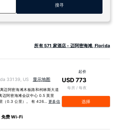
搜寻
所有 571 家酒店 - 迈阿密海滩, Florida
起价
ida 33139, US
显示地图
USD 773
每房 / 每夜
距离迈阿密海滩木板路和柯林斯大道
迈阿密海滩会议中心 0.5 英里
选择
（0.3 公里）。 有 426...
更多信
免费 Wi-Fi