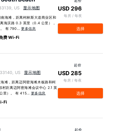
起价
33139, US
显示地图
USD 296
每房 / 每夜
海滩南海滩，距离柯林斯大道商业区和
海滨路 0.3 英里（0.4 公里），
选择
有 790...
更多信息
免费 Wi-Fi
起价
 33140, US
显示地图
USD 285
每房 / 每夜
央海滩，距离迈阿密海滩木板路和柯
村距离迈阿密海滩会议中心 2.1 英
选择
里）。 有 415...
更多信息
-Fi
h
起价