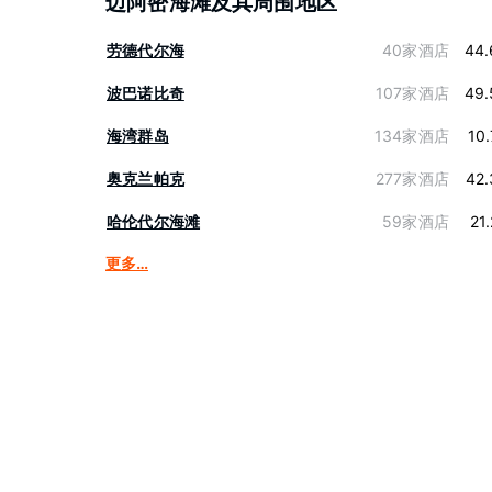
迈阿密海滩及其周围地区
劳德代尔海
40家酒店
44.
波巴诺比奇
107家酒店
49.
海湾群岛
134家酒店
10
奥克兰帕克
277家酒店
42.
哈伦代尔海滩
59家酒店
21
更多…