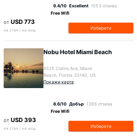
9.4/10
Excellent
1553 отзива
Free Wifi
USD 773
ОТ
Изберете
на стая / на нощ
Nobu Hotel Miami Beach
4525 Collins Ave, Miami
Beach, Florida 33140, US
Покажи карта
8.6/10
Добър
1396 отзива
Free Wifi
USD 393
ОТ
Изберете
на стая / на нощ