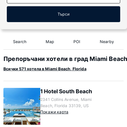
Търси
Search
Map
POI
Nearby
Препоръчани хотели в град Miami Beach,
Всички 571 хотела в Miami Beach, Florida
1 Hotel South Beach
2341 Collins Avenue, Miami
Beach, Florida 33139, US
Покажи карта