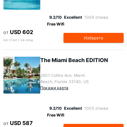
9.2/10
Excellent
1008 отзива
Free Wifi
USD 602
ОТ
Изберете
на стая / на нощ
The Miami Beach EDITION
2901 Collins Ave, Miami
Beach, Florida 33140, US
Покажи карта
9.2/10
Excellent
1005 отзива
Free Wifi
USD 587
ОТ