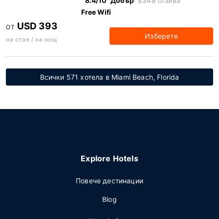
8.4/10
Добър
8348 отзива
Free Wifi
USD 393
ОТ
Изберете
на стая / на нощ
Всички 571 хотела в Miami Beach, Florida
Explore Hotels
Повече дестинации
Blog