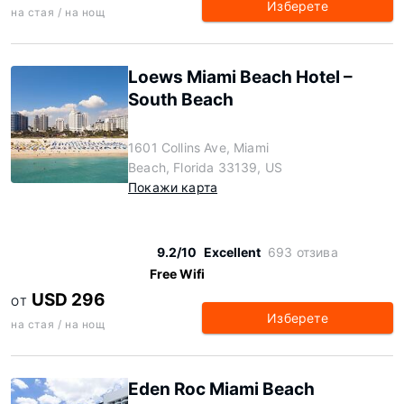
Изберете
на стая / на нощ
Loews Miami Beach Hotel –
South Beach
1601 Collins Ave, Miami
Beach, Florida 33139, US
Покажи карта
9.2/10
Excellent
693 отзива
Free Wifi
USD 296
ОТ
Изберете
на стая / на нощ
Eden Roc Miami Beach