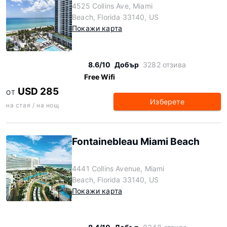
4525 Collins Ave, Miami
Beach, Florida 33140, US
Покажи карта
8.6/10
Добър
3282 отзива
Free Wifi
USD 285
ОТ
Изберете
на стая / на нощ
Fontainebleau Miami Beach
4441 Collins Avenue, Miami
Beach, Florida 33140, US
Покажи карта