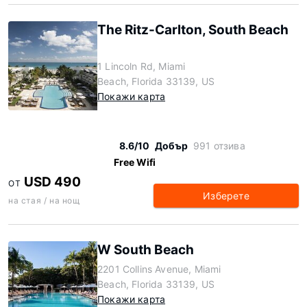
The Ritz-Carlton, South Beach
1 Lincoln Rd, Miami
Beach, Florida 33139, US
Покажи карта
8.6/10
Добър
991 отзива
Free Wifi
USD 490
ОТ
Изберете
на стая / на нощ
W South Beach
2201 Collins Avenue, Miami
Beach, Florida 33139, US
Покажи карта