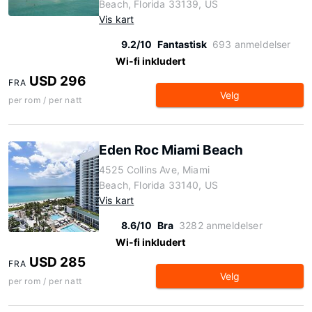
Beach, Florida 33139, US
Vis kart
9.2/10
Fantastisk
693 anmeldelser
Wi-fi inkludert
USD 296
FRA
Velg
per rom / per natt
Eden Roc Miami Beach
4525 Collins Ave, Miami
Beach, Florida 33140, US
Vis kart
8.6/10
Bra
3282 anmeldelser
Wi-fi inkludert
USD 285
FRA
Velg
per rom / per natt