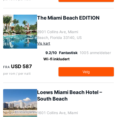
The Miami Beach EDITION
2901 Collins Ave, Miami
Beach, Florida 33140, US
Vis kart
9.2/10
Fantastisk
1005 anmeldelser
Wi-fi inkludert
USD 587
FRA
Velg
per rom / per natt
Loews Miami Beach Hotel –
South Beach
1601 Collins Ave, Miami