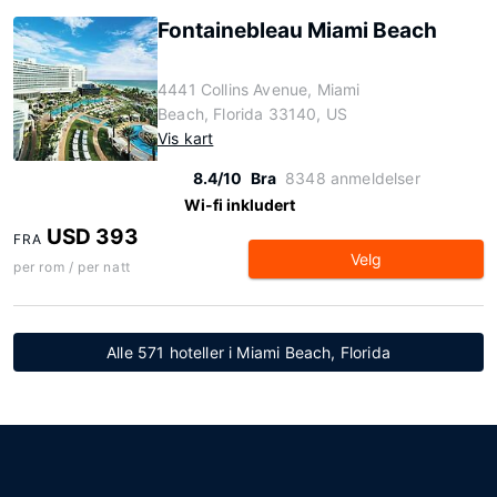
Fontainebleau Miami Beach
4441 Collins Avenue, Miami
Beach, Florida 33140, US
Vis kart
8.4/10
Bra
8348 anmeldelser
Wi-fi inkludert
USD 393
FRA
Velg
per rom / per natt
Alle 571 hoteller i Miami Beach, Florida