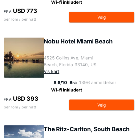
Wi-fi inkludert
USD 773
FRA
Velg
per rom / per natt
Nobu Hotel Miami Beach
4525 Collins Ave, Miami
Beach, Florida 33140, US
Vis kart
8.6/10
Bra
1396 anmeldelser
Wi-fi inkludert
USD 393
FRA
Velg
per rom / per natt
The Ritz-Carlton, South Beach