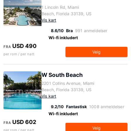
1 Lincoln Rd, Miami
Beach, Florida 33139, US
Vis kart
8.6/10
Bra
991 anmeldelser
Wi-fi inkludert
USD 490
FRA
Velg
per rom / per natt
W South Beach
2201 Collins Avenue, Miami
Beach, Florida 33139, US
Vis kart
9.2/10
Fantastisk
1008 anmeldelser
Wi-fi inkludert
USD 602
FRA
Velg
per rom / per natt