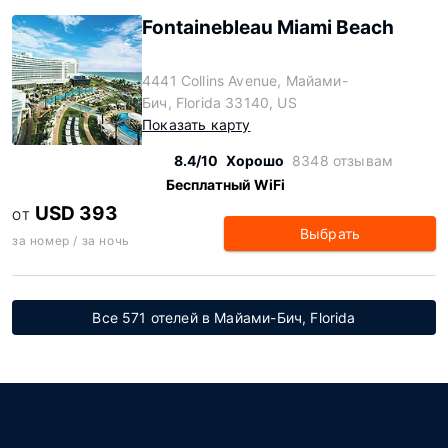
Fontainebleau Miami Beach
4441 Collins Avenue, Майами-
Бич, Florida 33140, US
Показать карту
8.4/10
Хорошо
8348 отзывам
Бесплатный WiFi
USD 393
ОТ
Выбрать
за номер / за ночь
Все 571 отелей в Майами-Бич, Florida