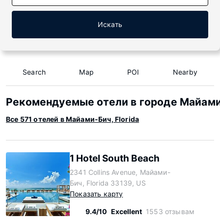
Искать
Search
Map
POI
Nearby
Рекомендуемые отели в городе Майами-
Все 571 отелей в Майами-Бич, Florida
1 Hotel South Beach
2341 Collins Avenue, Майами-
Бич, Florida 33139, US
Показать карту
9.4/10
Excellent
1553 отзывам