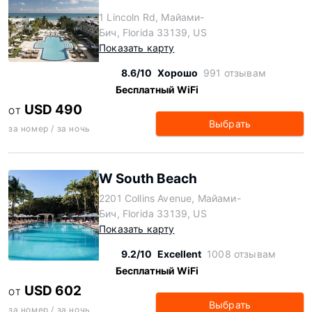
1 Lincoln Rd, Майами-
Бич, Florida 33139, US
Показать карту
8.6/10
Хорошо
991 отзывам
Бесплатный WiFi
USD 490
ОТ
Выбрать
за номер / за ночь
W South Beach
2201 Collins Avenue, Майами-
Бич, Florida 33139, US
Показать карту
9.2/10
Excellent
1008 отзывам
Бесплатный WiFi
USD 602
ОТ
Выбрать
за номер / за ночь