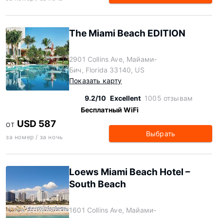
The Miami Beach EDITION
2901 Collins Ave, Майами-
Бич, Florida 33140, US
Показать карту
9.2/10
Excellent
1005 отзывам
Бесплатный WiFi
USD 587
ОТ
Выбрать
за номер / за ночь
Loews Miami Beach Hotel –
South Beach
1601 Collins Ave, Майами-