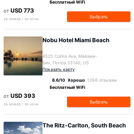
Бесплатный WiFi
USD 773
ОТ
Выбрать
за номер / за ночь
Nobu Hotel Miami Beach
4525 Collins Ave, Майами-
Бич, Florida 33140, US
Показать карту
8.6/10
Хорошо
1396 отзывам
Бесплатный WiFi
USD 393
ОТ
Выбрать
за номер / за ночь
The Ritz-Carlton, South Beach