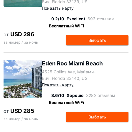
Бич, Florida 33139, US
Показать карту
9.2/10
Excellent
693 отзывам
Бесплатный WiFi
USD 296
ОТ
Выбрать
за номер / за ночь
Eden Roc Miami Beach
4525 Collins Ave, Майами-
Бич, Florida 33140, US
Показать карту
8.6/10
Хорошо
3282 отзывам
Бесплатный WiFi
USD 285
ОТ
Выбрать
за номер / за ночь