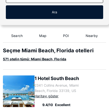
Ara
Search
Map
POI
Nearby
Seçme Miami Beach, Florida otelleri
571 otelin tümü: Miami Beach, Florida
1 Hotel South Beach
2341 Collins Avenue, Miami
Beach, Florida 33139, US
Haritayı göster
9.4/10
Excellent