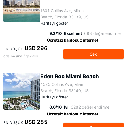
1601 Collins Ave, Miami
Beach, Florida 33139, US
Haritayı göster
9.2/10
Excellent
693 değerlendirme
Ücretsiz kablosuz internet
USD 296
EN DÜŞÜK
Seç
oda başına / gecelik
Eden Roc Miami Beach
4525 Collins Ave, Miami
Beach, Florida 33140, US
Haritayı göster
8.6/10
İyi
3282 değerlendirme
Ücretsiz kablosuz internet
USD 285
EN DÜŞÜK