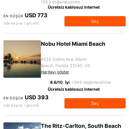
1553 değerlendirme
Ücretsiz kablosuz internet
USD 773
EN DÜŞÜK
Seç
oda başına / gecelik
Nobu Hotel Miami Beach
4525 Collins Ave, Miami
Beach, Florida 33140, US
Haritayı göster
8.6/10
İyi
1396 değerlendirme
Ücretsiz kablosuz internet
USD 393
EN DÜŞÜK
Seç
oda başına / gecelik
The Ritz-Carlton, South Beach