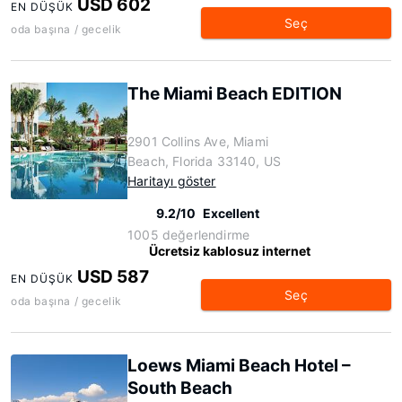
USD 602
EN DÜŞÜK
Seç
oda başına / gecelik
The Miami Beach EDITION
2901 Collins Ave, Miami
Beach, Florida 33140, US
Haritayı göster
9.2/10
Excellent
1005 değerlendirme
Ücretsiz kablosuz internet
USD 587
EN DÜŞÜK
Seç
oda başına / gecelik
Loews Miami Beach Hotel –
South Beach