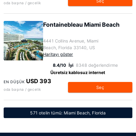
Seç
oda başına / gecelik
Fontainebleau Miami Beach
4441 Collins Avenue, Miami
Beach, Florida 33140, US
Haritayı göster
8.4/10
İyi
8348 değerlendirme
Ücretsiz kablosuz internet
USD 393
EN DÜŞÜK
Seç
oda başına / gecelik
571 otelin tümü: Miami Beach, Florida