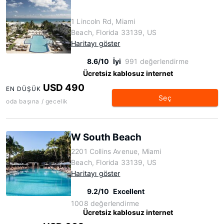
1 Lincoln Rd, Miami
Beach, Florida 33139, US
Haritayı göster
8.6/10
İyi
991 değerlendirme
Ücretsiz kablosuz internet
USD 490
EN DÜŞÜK
Seç
oda başına / gecelik
W South Beach
2201 Collins Avenue, Miami
Beach, Florida 33139, US
Haritayı göster
9.2/10
Excellent
1008 değerlendirme
Ücretsiz kablosuz internet