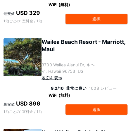
WiFi (無料)
USD 329
最安値
選択
1泊ごとの1室料金 / 1泊
Wailea Beach Resort - Marriott,
Maui
3700 Wailea Alanui Dr, キヘ
イ, Hawaii 96753, US
地図を表示
9.2/10
非常に良い
1008 レビュー
WiFi (無料)
USD 896
最安値
選択
1泊ごとの1室料金 / 1泊