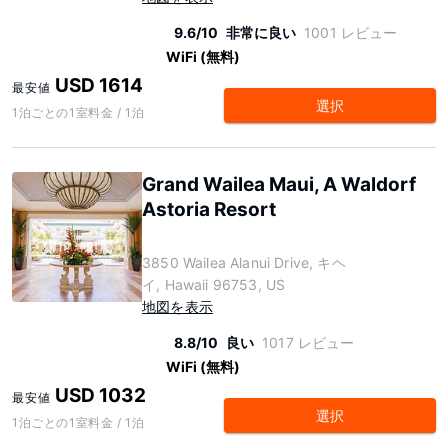
9.6/10
非常に良い
1001 レビュー
WiFi (無料)
USD 1614
最安値
選択
1泊ごとの1室料金 / 1泊
Grand Wailea Maui, A Waldorf
Astoria Resort
3850 Wailea Alanui Drive, キヘ
イ, Hawaii 96753, US
地図を表示
8.8/10
良い
1017 レビュー
WiFi (無料)
USD 1032
最安値
選択
1泊ごとの1室料金 / 1泊