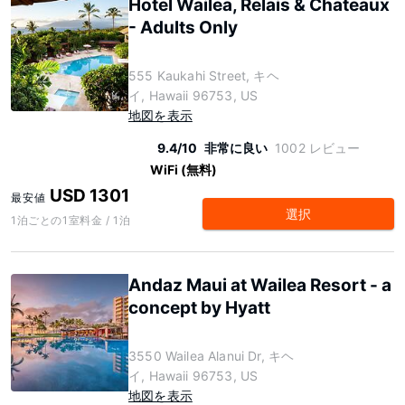
Hotel Wailea, Relais & Chateaux
- Adults Only
555 Kaukahi Street, キヘ
イ, Hawaii 96753, US
地図を表示
9.4/10
非常に良い
1002 レビュー
WiFi (無料)
USD 1301
最安値
選択
1泊ごとの1室料金 / 1泊
Andaz Maui at Wailea Resort - a
concept by Hyatt
3550 Wailea Alanui Dr, キヘ
イ, Hawaii 96753, US
地図を表示