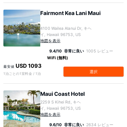
Fairmont Kea Lani Maui
4100 Wailea Alanui Dr, キヘ
イ, Hawaii 96753, US
地図を表示
9.4/10
非常に良い
1005 レビュー
WiFi (無料)
USD 1093
最安値
選択
1泊ごとの1室料金 / 1泊
Maui Coast Hotel
2259 S Kihei Rd, キヘ
イ, Hawaii 96753, US
地図を表示
9.6/10
非常に良い
2634 レビュー