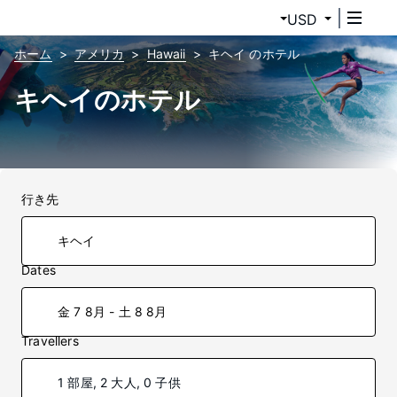
USD
ホーム
アメリカ
Hawaii
キヘイ のホテル
キヘイのホテル
行き先
Dates
金 7 8月 - 土 8 8月
Travellers
1 部屋, 2 大人, 0 子供