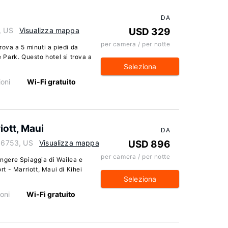
DA
, US
Visualizza mappa
USD 329
per camera / per notte
rova a 5 minuti a piedi da
Park. Questo hotel si trova a
Seleziona
oni
Wi-Fi gratuito
iott, Maui
DA
 96753, US
Visualizza mappa
USD 896
per camera / per notte
ungere Spiaggia di Wailea e
 - Marriott, Maui di Kihei
Seleziona
oni
Wi-Fi gratuito