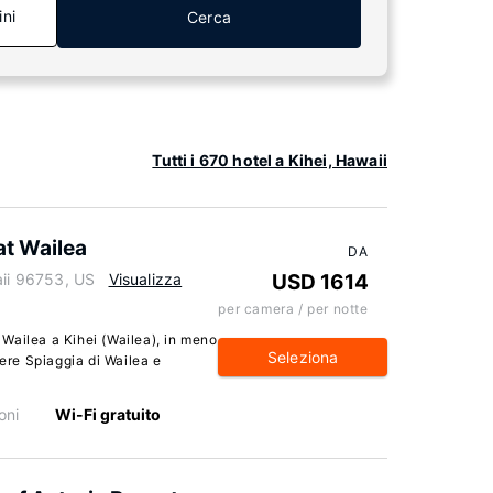
ini
Cerca
Tutti i 670 hotel a Kihei, Hawaii
at Wailea
DA
aii 96753, US
Visualizza
USD 1614
per camera / per notte
Wailea a Kihei (Wailea), in meno
Seleziona
gere Spiaggia di Wailea e
oni
Wi-Fi gratuito