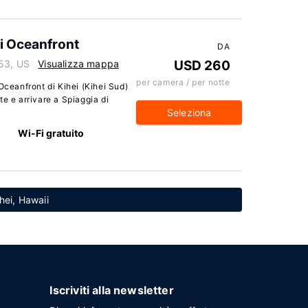
i Oceanfront
DA
753, US
Visualizza mappa
USD 260
per camera / per notte
eanfront di Kihei (Kihei Sud)
e e arrivare a Spiaggia di
Seleziona
Wi-Fi gratuito
ihei, Hawaii
Iscriviti alla newsletter