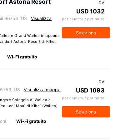
rf Astoria Resort
DA
USD 1032
aii 96753, US
Visualizza
per camera / per notte
Seleziona
Wailea e Grand Wailea in appena
aldorf Astoria Resort di Kihei
Wi-Fi gratuito
DA
 96753, US
Visualizza mappa
USD 1093
per camera / per notte
ungere Spiaggia di Wailea e
ea Lani Maui di Kihei (Wailea).
Seleziona
oni
Wi-Fi gratuito