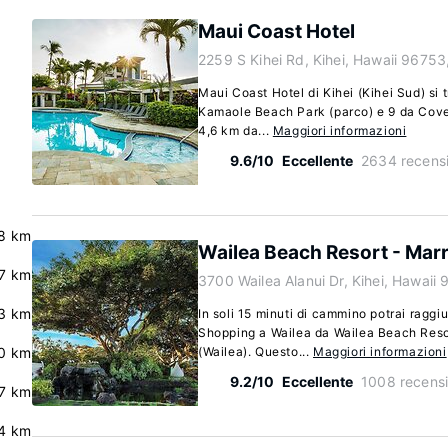
Maui Coast Hotel
2259 S Kihei Rd, Kihei, Hawaii 96753
Maui Coast Hotel di Kihei (Kihei Sud) si t
Kamaole Beach Park (parco) e 9 da Cove 
4,6 km da...
Maggiori informazioni
9.6/10
Eccellente
2634 recensi
8 km
Wailea Beach Resort - Marr
7 km
3700 Wailea Alanui Dr, Kihei, Hawaii
.3 km
In soli 15 minuti di cammino potrai raggi
Shopping a Wailea da Wailea Beach Resort
.0 km
(Wailea). Questo...
Maggiori informazioni
9.2/10
Eccellente
1008 recensi
.7 km
.4 km