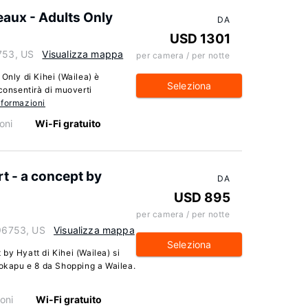
eaux - Adults Only
DA
USD 1301
6753, US
Visualizza mappa
per camera / per notte
Only di Kihei (Wailea) è
Seleziona
consentirà di muoverti
nformazioni
oni
Wi-Fi gratuito
t - a concept by
DA
USD 895
per camera / per notte
 96753, US
Visualizza mappa
Seleziona
by Hyatt di Kihei (Wailea) si
Mokapu e 8 da Shopping a Wailea.
oni
Wi-Fi gratuito