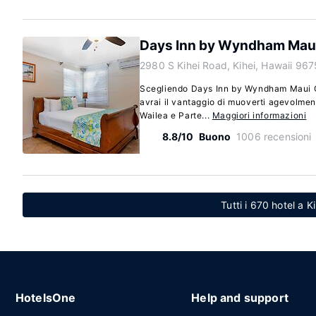
Days Inn by Wyndham Mau
2980 S Kihei Road, Kihei, Hawaii 96
Scegliendo Days Inn by Wyndham Maui Oc
avrai il vantaggio di muoverti agevolment
Wailea e Parte...
Maggiori informazioni
8.8/10
Buono
1006 recensioni
Tutti i 670 hotel a K
HotelsOne
Help and support