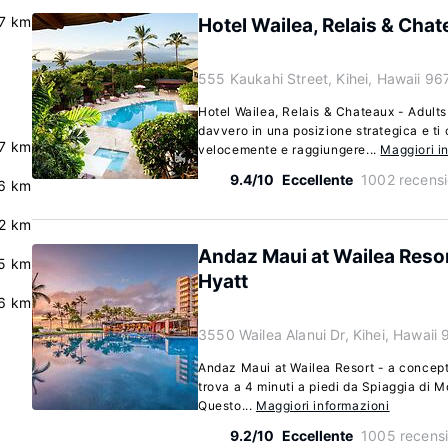
.7 km
Hotel Wailea, Relais & Chat
555 Kaukahi Street, Kihei, Hawaii 9
Hotel Wailea, Relais & Chateaux - Adults 
davvero in una posizione strategica e ti 
.7 km
velocemente e raggiungere...
Maggiori i
9.4/10
Eccellente
1002 recensi
6 km
.2 km
Andaz Maui at Wailea Resor
5 km
Hyatt
.6 km
3550 Wailea Alanui Dr, Kihei, Hawaii
Andaz Maui at Wailea Resort - a concept 
trova a 4 minuti a piedi da Spiaggia di 
Questo...
Maggiori informazioni
9.2/10
Eccellente
1005 recensi