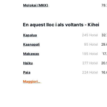
Molokai (MKK)
78
En aquest lloc i als voltants - Kihei
Kapalua
245 Hotel
32
Kaanapali
95 Hotel
29.
Makawao
195 Hotel
17
Haiku
277 Hotel
20.
Paia
224 Hotel
16
Maggiori…