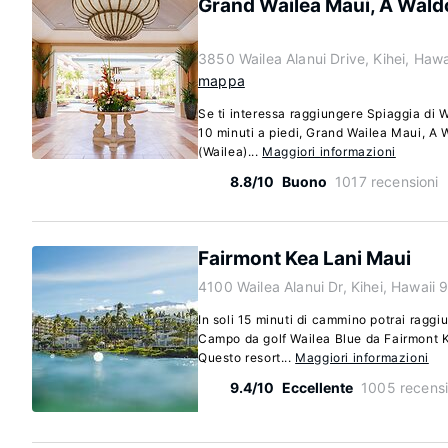
Grand Wailea Maui, A Waldo
3850 Wailea Alanui Drive, Kihei, Haw
mappa
Se ti interessa raggiungere Spiaggia di 
10 minuti a piedi, Grand Wailea Maui, A W
(Wailea)...
Maggiori informazioni
8.8/10
Buono
1017 recensioni
Fairmont Kea Lani Maui
4100 Wailea Alanui Dr, Kihei, Hawaii
In soli 15 minuti di cammino potrai raggi
Campo da golf Wailea Blue da Fairmont K
Questo resort...
Maggiori informazioni
9.4/10
Eccellente
1005 recensi