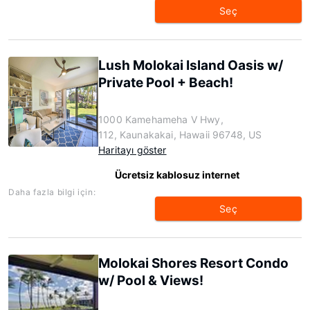
Seç
Lush Molokai Island Oasis w/
Private Pool + Beach!
1000 Kamehameha V Hwy,
112, Kaunakakai, Hawaii 96748, US
Haritayı göster
Ücretsiz kablosuz internet
Daha fazla bilgi için:
Seç
Molokai Shores Resort Condo
w/ Pool & Views!