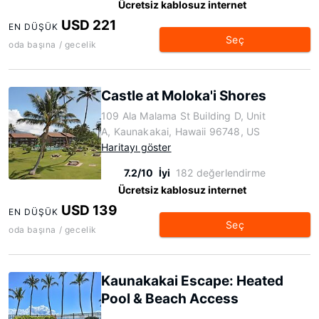
Ücretsiz kablosuz internet
USD 221
EN DÜŞÜK
Seç
oda başına / gecelik
Castle at Moloka'i Shores
109 Ala Malama St Building D, Unit
A, Kaunakakai, Hawaii 96748, US
Haritayı göster
7.2/10
İyi
182 değerlendirme
Ücretsiz kablosuz internet
USD 139
EN DÜŞÜK
Seç
oda başına / gecelik
Kaunakakai Escape: Heated
Pool & Beach Access