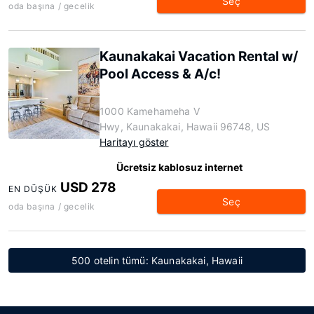
Seç
oda başına / gecelik
Kaunakakai Vacation Rental w/
Pool Access & A/c!
1000 Kamehameha V
Hwy, Kaunakakai, Hawaii 96748, US
Haritayı göster
Ücretsiz kablosuz internet
USD 278
EN DÜŞÜK
Seç
oda başına / gecelik
500 otelin tümü: Kaunakakai, Hawaii