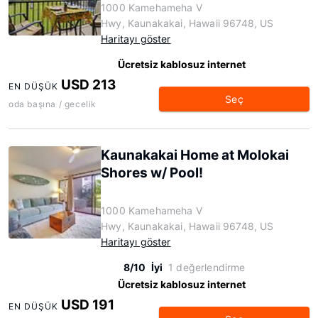
1000 Kamehameha V
Hwy, Kaunakakai, Hawaii 96748, US
Haritayı göster
Ücretsiz kablosuz internet
USD 213
EN DÜŞÜK
Seç
oda başına / gecelik
Kaunakakai Home at Molokai
Shores w/ Pool!
1000 Kamehameha V
Hwy, Kaunakakai, Hawaii 96748, US
Haritayı göster
8/10
İyi
1 değerlendirme
Ücretsiz kablosuz internet
USD 191
EN DÜŞÜK