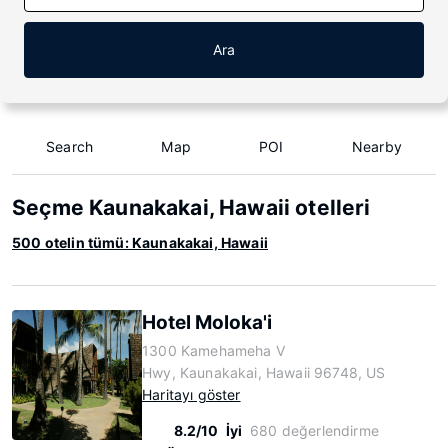
Ara
Search
Map
POI
Nearby
Seçme Kaunakakai, Hawaii otelleri
500 otelin tümü: Kaunakakai, Hawaii
Hotel Moloka'i
1300 Kamehameha V
Hwy, Kaunakakai, Hawaii 96748, US
Haritayı göster
8.2/10
İyi
680 değerlendirme