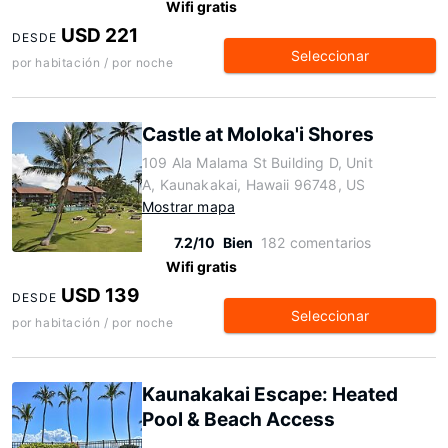
Wifi gratis
USD 221
DESDE
Seleccionar
por habitación / por noche
Castle at Moloka'i Shores
109 Ala Malama St Building D, Unit
A, Kaunakakai, Hawaii 96748, US
Mostrar mapa
7.2/10
Bien
182 comentarios
Wifi gratis
USD 139
DESDE
Seleccionar
por habitación / por noche
Kaunakakai Escape: Heated
Pool & Beach Access