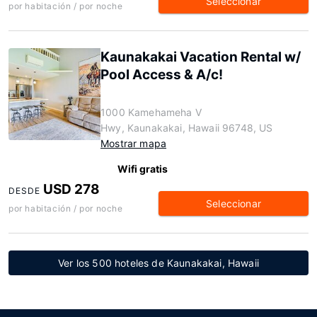
Seleccionar
por habitación / por noche
Kaunakakai Vacation Rental w/
Pool Access & A/c!
1000 Kamehameha V
Hwy, Kaunakakai, Hawaii 96748, US
Mostrar mapa
Wifi gratis
USD 278
DESDE
Seleccionar
por habitación / por noche
Ver los 500 hoteles de Kaunakakai, Hawaii