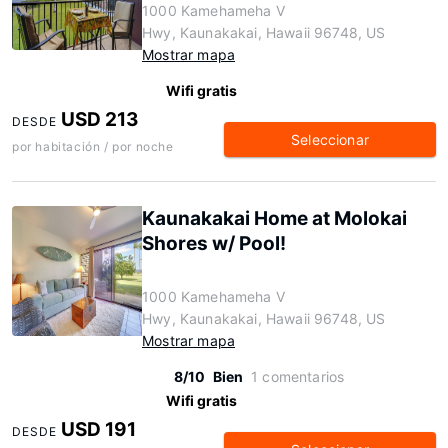
1000 Kamehameha V
Hwy, Kaunakakai, Hawaii 96748, US
Mostrar mapa
Wifi gratis
USD 213
DESDE
Seleccionar
por habitación / por noche
Kaunakakai Home at Molokai
Shores w/ Pool!
1000 Kamehameha V
Hwy, Kaunakakai, Hawaii 96748, US
Mostrar mapa
8/10
Bien
1 comentarios
Wifi gratis
USD 191
DESDE