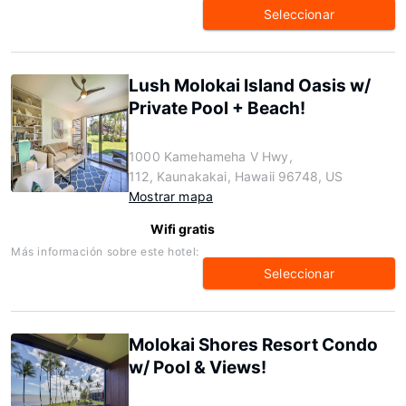
Seleccionar
Lush Molokai Island Oasis w/
Private Pool + Beach!
1000 Kamehameha V Hwy,
112, Kaunakakai, Hawaii 96748, US
Mostrar mapa
Wifi gratis
Más información sobre este hotel:
Seleccionar
Molokai Shores Resort Condo
w/ Pool & Views!