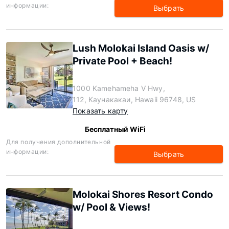
информации:
Выбрать
Lush Molokai Island Oasis w/
Private Pool + Beach!
1000 Kamehameha V Hwy,
112, Каунакакаи, Hawaii 96748, US
Показать карту
Бесплатный WiFi
Для получения дополнительной
информации:
Выбрать
Molokai Shores Resort Condo
w/ Pool & Views!