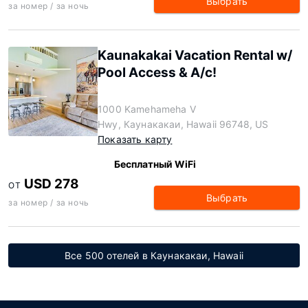
Выбрать
за номер / за ночь
Kaunakakai Vacation Rental w/
Pool Access & A/c!
1000 Kamehameha V
Hwy, Каунакакаи, Hawaii 96748, US
Показать карту
Бесплатный WiFi
USD 278
ОТ
Выбрать
за номер / за ночь
Все 500 отелей в Каунакакаи, Hawaii