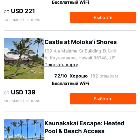
Бесплатный WiFi
USD 221
ОТ
Выбрать
за номер / за ночь
Castle at Moloka'i Shores
109 Ala Malama St Building D, Unit
A, Каунакакаи, Hawaii 96748, US
Показать карту
7.2/10
Хорошо
182 отзывам
Бесплатный WiFi
USD 139
ОТ
Выбрать
за номер / за ночь
Kaunakakai Escape: Heated
Pool & Beach Access