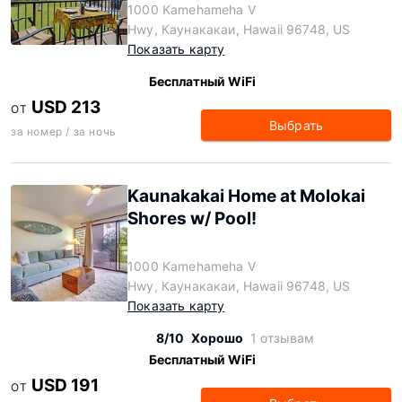
1000 Kamehameha V
Hwy, Каунакакаи, Hawaii 96748, US
Показать карту
Бесплатный WiFi
USD 213
ОТ
Выбрать
за номер / за ночь
Kaunakakai Home at Molokai
Shores w/ Pool!
1000 Kamehameha V
Hwy, Каунакакаи, Hawaii 96748, US
Показать карту
8/10
Хорошо
1 отзывам
Бесплатный WiFi
USD 191
ОТ