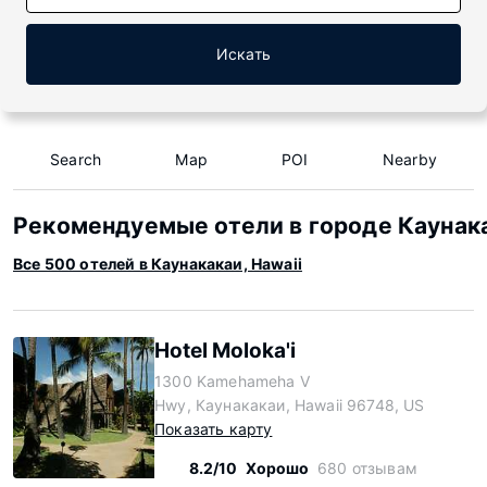
Искать
Search
Map
POI
Nearby
Рекомендуемые отели в городе Каунака
Все 500 отелей в Каунакакаи, Hawaii
Hotel Moloka'i
1300 Kamehameha V
Hwy, Каунакакаи, Hawaii 96748, US
Показать карту
8.2/10
Хорошо
680 отзывам