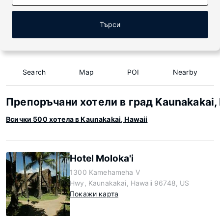
Търси
Search
Map
POI
Nearby
Препоръчани хотели в град Kaunakakai,
Всички 500 хотела в Kaunakakai, Hawaii
Hotel Moloka'i
1300 Kamehameha V
Hwy, Kaunakakai, Hawaii 96748, US
Покажи карта