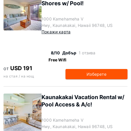
Shores w/ Pool!
1000 Kamehameha V
Hwy, Kaunakakai, Hawaii 96748, US
Покажи карта
8/10
Добър
1 отзива
Free Wifi
USD 191
ОТ
Изберете
на стая / на нощ
Kaunakakai Vacation Rental w/
Pool Access & A/c!
1000 Kamehameha V
Hwy, Kaunakakai, Hawaii 96748, US