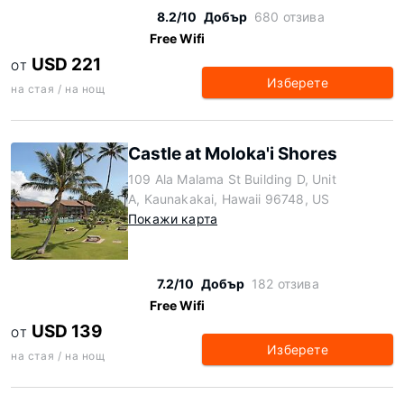
8.2/10
Добър
680 отзива
Free Wifi
USD 221
ОТ
Изберете
на стая / на нощ
Castle at Moloka'i Shores
109 Ala Malama St Building D, Unit
A, Kaunakakai, Hawaii 96748, US
Покажи карта
7.2/10
Добър
182 отзива
Free Wifi
USD 139
ОТ
Изберете
на стая / на нощ