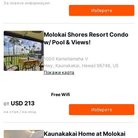
За повече информация:
Изберете
Molokai Shores Resort Condo
w/ Pool & Views!
1000 Kamehameha V
Hwy, Kaunakakai, Hawaii 96748, US
Покажи карта
Free Wifi
USD 213
ОТ
Изберете
на стая / на нощ
Kaunakakai Home at Molokai