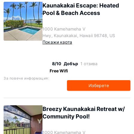
Kaunakakai Escape: Heated
Pool & Beach Access
1000 Kamehameha V
Hwy, Kaunakakai, Hawaii 96748, US
Покажи карта
8/10
Добър
1 отзива
Free Wifi
За повече информация:
Изберете
Breezy Kaunakakai Retreat w/
Community Pool!
1000 Kamehameha V