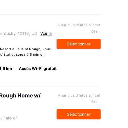
Pour plus d'infos sur cet
hôtel :
 Kentucky 40119, US
Voir la
Sélectionner
 Resort à Falls of Rough, vous
d'État et serez à 6 min en
3.9 km
Accès Wi-Fi gratuit
of Rough Home w/
Pour plus d'infos sur cet
hôtel :
Sélectionner
 Falls of