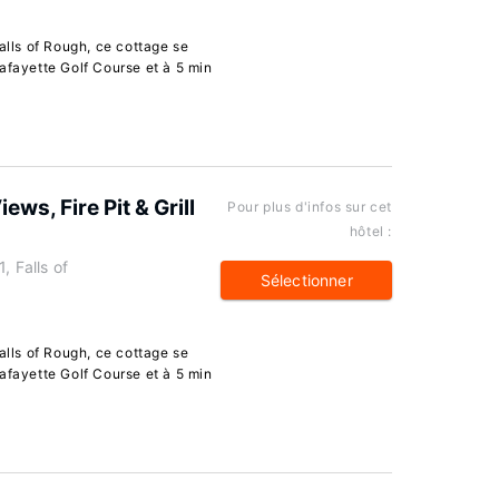
alls of Rough, ce cottage se
afayette Golf Course et à 5 min
ws, Fire Pit & Grill
Pour plus d'infos sur cet
hôtel :
, Falls of
Sélectionner
alls of Rough, ce cottage se
afayette Golf Course et à 5 min