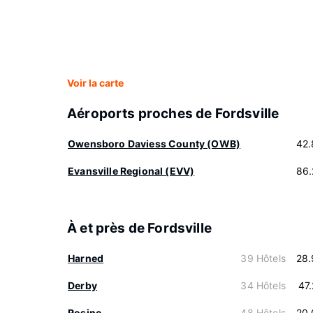
Voir la carte
Aéroports proches de Fordsville
Owensboro Daviess County (OWB)
42.
Evansville Regional (EVV)
86.
À et près de Fordsville
Harned
39 Hôtels
28.
Derby
34 Hôtels
47
Rosine
48 Hôtels
20.