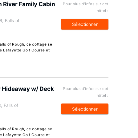
 River Family Cabin
Pour plus d'infos sur cet
hôtel :
, Falls of
Sélectionner
alls of Rough, ce cottage se
e Lafayette Golf Course et
r Hideaway w/ Deck
Pour plus d'infos sur cet
hôtel :
 Falls of
Sélectionner
alls of Rough, ce cottage se
e Lafayette Golf Course et