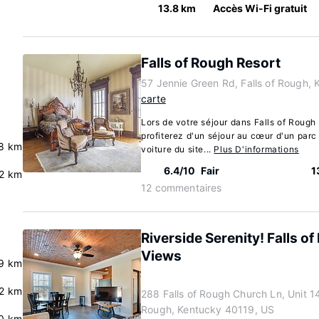
13.8 km
Accès Wi-Fi gratuit
Falls of Rough Resort
57 Jennie Green Rd, Falls of Rough,
carte
Lors de votre séjour dans Falls of Rough
profiterez d'un séjour au cœur d'un parc 
8 km
voiture du site...
Plus D'informations
6.4/10
Fair
1
2 km
12 commentaires
Riverside Serenity! Falls 
Views
9 km
.2 km
288 Falls of Rough Church Ln, Unit 14,
Rough, Kentucky 40119, US
0 km