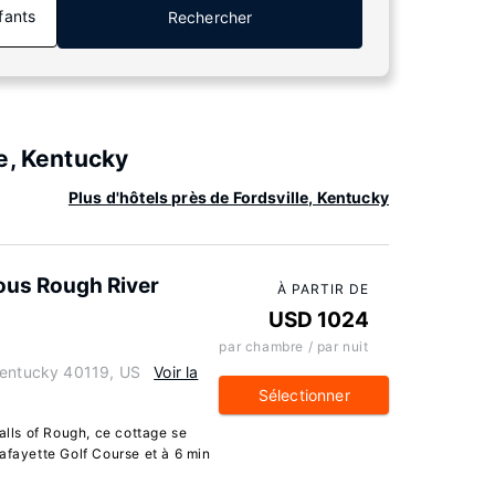
fants
Rechercher
e, Kentucky
Plus d'hôtels près de Fordsville, Kentucky
ous Rough River
À PARTIR DE
USD 1024
par chambre / par nuit
Kentucky 40119, US
Voir la
Sélectionner
alls of Rough, ce cottage se
afayette Golf Course et à 6 min