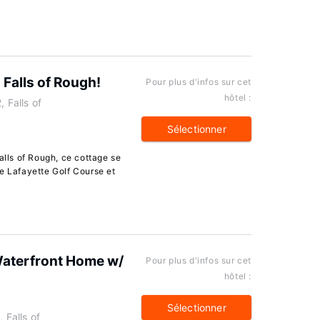
 Falls of Rough!
Pour plus d'infos sur cet
hôtel :
 Falls of
Sélectionner
alls of Rough, ce cottage se
e Lafayette Golf Course et
Waterfront Home w/
Pour plus d'infos sur cet
hôtel :
Sélectionner
 Falls of