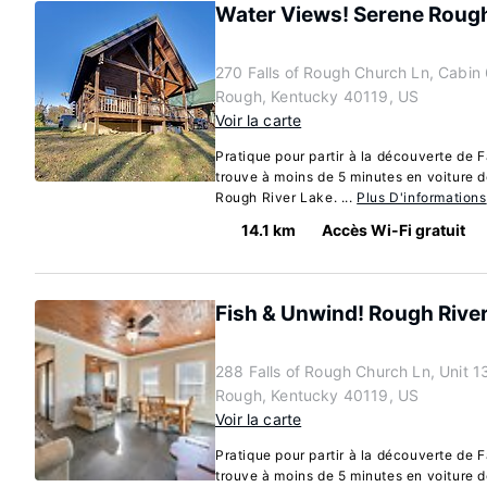
Water Views! Serene Rough
270 Falls of Rough Church Ln, Cabin 6
Rough, Kentucky 40119, US
Voir la carte
Pratique pour partir à la découverte de F
trouve à moins de 5 minutes en voiture d
Rough River Lake. ...
Plus D'informations
14.1 km
Accès Wi-Fi gratuit
Fish & Unwind! Rough Rive
288 Falls of Rough Church Ln, Unit 13,
Rough, Kentucky 40119, US
Voir la carte
Pratique pour partir à la découverte de F
trouve à moins de 5 minutes en voiture d