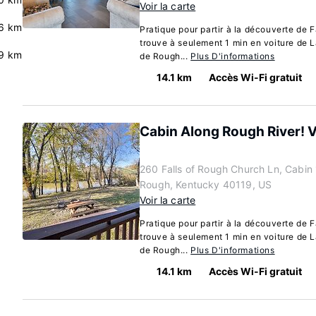
Voir la carte
.6 km
Pratique pour partir à la découverte de F
trouve à seulement 1 min en voiture de L
9 km
de Rough...
Plus D'informations
14.1 km
Accès Wi-Fi gratuit
Cabin Along Rough River! Vie
260 Falls of Rough Church Ln, Cabin 1
Rough, Kentucky 40119, US
Voir la carte
Pratique pour partir à la découverte de F
trouve à seulement 1 min en voiture de L
de Rough...
Plus D'informations
14.1 km
Accès Wi-Fi gratuit