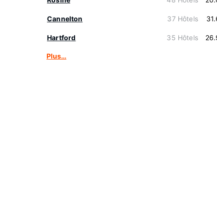
Cannelton
37 Hôtels
31
Hartford
35 Hôtels
26.
Plus…