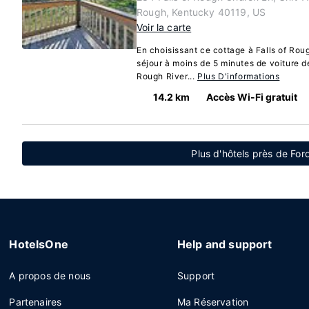
Rough, Kentucky 40119, US
Voir la carte
En choisissant ce cottage à Falls of Rou
séjour à moins de 5 minutes de voiture d
Rough River...
Plus D'informations
14.2 km
Accès Wi-Fi gratuit
Plus d'hôtels près de For
HotelsOne
Help and support
A propos de nous
Support
Partenaires
Ma Réservation