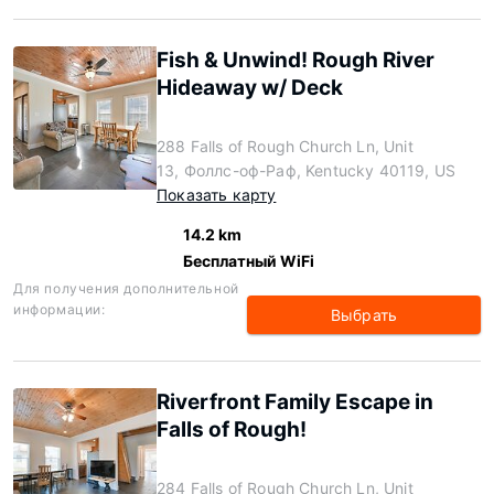
Fish & Unwind! Rough River
Hideaway w/ Deck
288 Falls of Rough Church Ln, Unit
13, Фоллс-оф-Раф, Kentucky 40119, US
Показать карту
14.2 km
Бесплатный WiFi
Для получения дополнительной
информации:
Выбрать
Riverfront Family Escape in
Falls of Rough!
284 Falls of Rough Church Ln, Unit