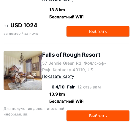
13.8 km
Бесплатный WiFi
USD 1024
ОТ
Выбрать
за номер / за ночь
Falls of Rough Resort
57 Jennie Green Rd, Фоллс-оф-
Раф, Kentucky 40119, US
Показать карту
6.4/10
Fair
12 отзывам
13.9 km
Бесплатный WiFi
Для получения дополнительной
информации:
Выбрать