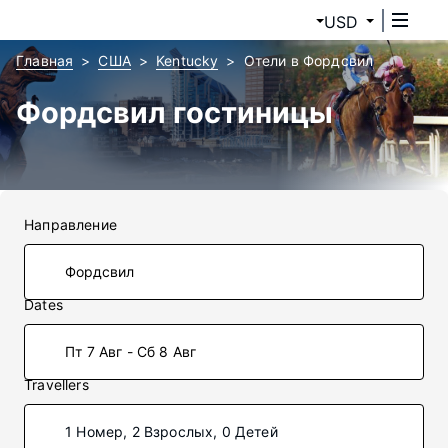
USD
Главная
США
Kentucky
Отели в Фордсвил
Фордсвил гостиницы
Направление
Dates
Пт 7 Авг - Сб 8 Авг
Travellers
1 Номер, 2 Взрослых, 0 Детей