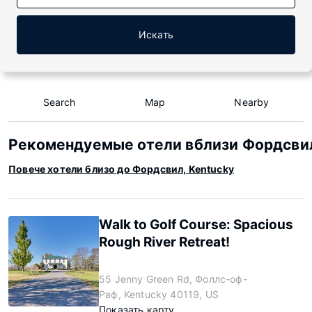
Искать
Search
Map
Nearby
Рекомендуемые отели вблизи Фордсвил
Повече хотели близо до Фордсвил, Kentucky
Walk to Golf Course: Spacious
Rough River Retreat!
55 Jenny Green Rd, Фоллс-оф-
Раф, Kentucky 40119, US
Показать карту