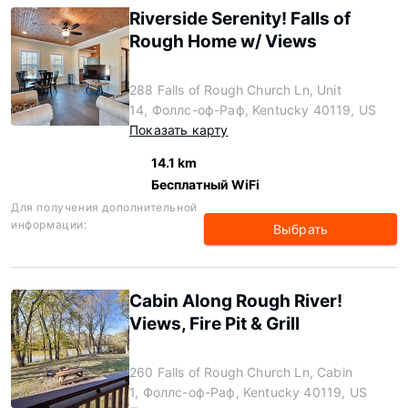
Riverside Serenity! Falls of
Rough Home w/ Views
288 Falls of Rough Church Ln, Unit
14, Фоллс-оф-Раф, Kentucky 40119, US
Показать карту
14.1 km
Бесплатный WiFi
Для получения дополнительной
информации:
Выбрать
Cabin Along Rough River!
Views, Fire Pit & Grill
260 Falls of Rough Church Ln, Cabin
1, Фоллс-оф-Раф, Kentucky 40119, US