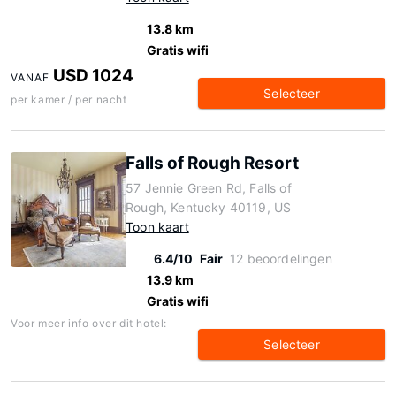
13.8 km
Gratis wifi
USD 1024
VANAF
Selecteer
per kamer / per nacht
Falls of Rough Resort
57 Jennie Green Rd, Falls of
Rough, Kentucky 40119, US
Toon kaart
6.4/10
Fair
12 beoordelingen
13.9 km
Gratis wifi
Voor meer info over dit hotel:
Selecteer