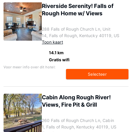
Riverside Serenity! Falls of
Rough Home w/ Views
288 Falls of Rough Church Ln, Unit
14, Falls of Rough, Kentucky 40119, US
Toon kaart
14.1 km
Gratis wifi
Voor meer info over dit hotel:
Selecteer
Cabin Along Rough River!
Views, Fire Pit & Grill
260 Falls of Rough Church Ln, Cabin
1, Falls of Rough, Kentucky 40119, US