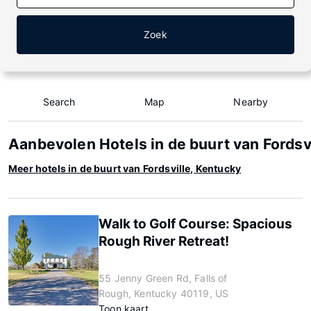
Zoek
Search
Map
Nearby
Aanbevolen Hotels in de buurt van Fordsv
Meer hotels in de buurt van Fordsville, Kentucky
Walk to Golf Course: Spacious
Rough River Retreat!
55 Jenny Green Rd, Falls of
Rough, Kentucky 40119, US
Toon kaart