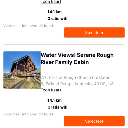
Toon kaart
14.1 km
Gratis wifi
Voor meer info over dit hotel:
Selecteer
Water Views! Serene Rough
River Family Cabin
270 Falls of Rough Church Ln, Cabin
6, Falls of Rough, Kentucky 40119, US
Toon kaart
14.1 km
Gratis wifi
Voor meer info over dit hotel:
Selecteer