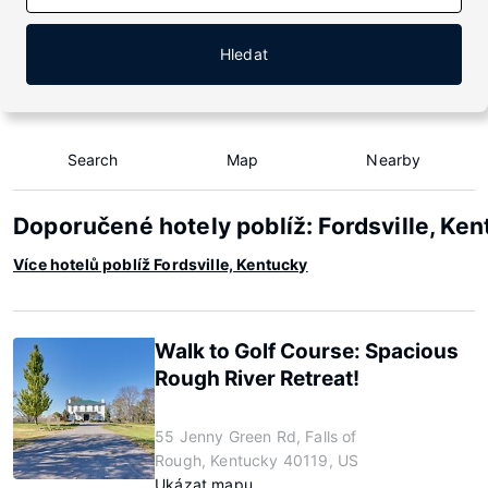
Hledat
Search
Map
Nearby
Doporučené hotely poblíž: Fordsville, Ke
Více hotelů poblíž Fordsville, Kentucky
Walk to Golf Course: Spacious
Rough River Retreat!
55 Jenny Green Rd, Falls of
Rough, Kentucky 40119, US
Ukázat mapu