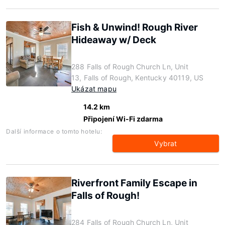
Fish & Unwind! Rough River
Hideaway w/ Deck
288 Falls of Rough Church Ln, Unit
13, Falls of Rough, Kentucky 40119, US
Ukázat mapu
14.2 km
Připojení Wi-Fi zdarma
Další informace o tomto hotelu:
Vybrat
Riverfront Family Escape in
Falls of Rough!
284 Falls of Rough Church Ln, Unit