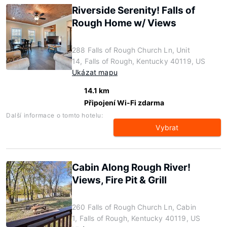
Riverside Serenity! Falls of
Rough Home w/ Views
288 Falls of Rough Church Ln, Unit
14, Falls of Rough, Kentucky 40119, US
Ukázat mapu
14.1 km
Připojení Wi-Fi zdarma
Další informace o tomto hotelu:
Vybrat
Cabin Along Rough River!
Views, Fire Pit & Grill
260 Falls of Rough Church Ln, Cabin
1, Falls of Rough, Kentucky 40119, US