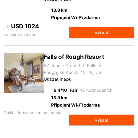
13.8 km
Připojení Wi-Fi zdarma
USD 1024
OD
Vybrat
za pokoj / za noc
Falls of Rough Resort
57 Jennie Green Rd, Falls of
Rough, Kentucky 40119, US
Ukázat mapu
6.4/10
Fair
12 hodnoceních
13.9 km
Připojení Wi-Fi zdarma
Další informace o tomto hotelu:
Vybrat