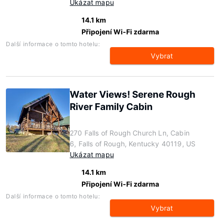
Ukázat mapu
14.1 km
Připojení Wi-Fi zdarma
Další informace o tomto hotelu:
Vybrat
Water Views! Serene Rough
River Family Cabin
270 Falls of Rough Church Ln, Cabin
6, Falls of Rough, Kentucky 40119, US
Ukázat mapu
14.1 km
Připojení Wi-Fi zdarma
Další informace o tomto hotelu:
Vybrat