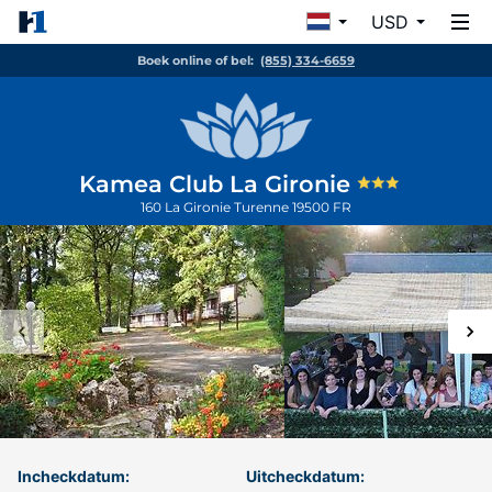
USD
Boek online of bel:
(855) 334-6659
Kamea Club La Gironie
160 La Gironie
Turenne
19500
FR
Incheckdatum:
Uitcheckdatum: