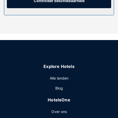
verzoek schoongemaakt.
Controleer beschikbaarheid
Algemene voorziening
De accommodatie heeft een terras en een tuin waar je van
het uitzicht kunt genieten, maar profiteer ook van gratis
wifi. Dit vakantiepark bevat ook cadeauwinkels/kiosken,
een gemeenschappelijke woonkamer en hulp bij
uitstapjes/tickets.
Restaurant
Geniet van een maaltijd in het restaurant of bestel een
snack in de koffiebar/het café van dit vakantiepark. Wil je
Explore Hotels
even ontspannen? Kom tot rust met een lekker drankje in
één van de 2 bars/lounges. Dagelijks kun je tegen betaling
Alle landen
genieten van een lekker ontbijtbuffet, dat geserveerd
wordt van 07.30 uur tot 09.00 uur.
Blog
Overige voorzieningen
HotelsOne
Enkele van de voorzieningen zijn meertalig personeel, een
bagageopslagruimte en een wasserij. Dit vakantiepark
Over ons
beschikt over 3 vergaderruimtes. Ter plaatse heb je gratis
parkeerplaatsen.