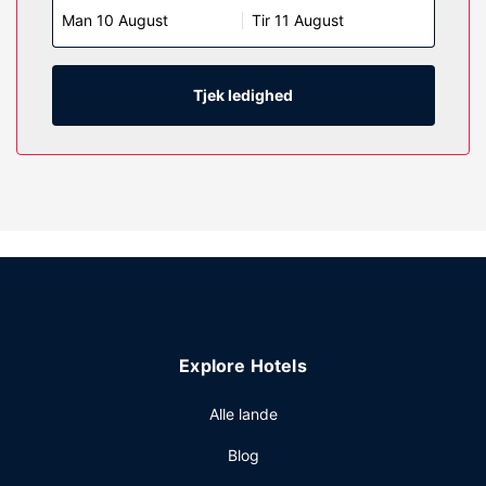
Man 10 August
Tir 11 August
underholdningen, og med gratis Wi-Fi kan du altid komme
på nettet. Værelset har et privat badeværelse med en
kombination af bruser/badekar samt gratis toiletartikler og
hårtørrer. Faciliteter inkluderer skriveborde og
Tjek ledighed
kaffe-/temaskiner, samt telefoner med gratis lokalopkald.
Ejendomsfacilitet
Nyd de rekreative faciliteter, såsom et fitnesscenter og en
sæsonbestemt udendørs pool. Dette hotel tilbyder
desuden gratis trådløs internetadgang og automat.
Restaurant
Gratis kontinental morgenmad serveres dagligt fra kl.
06.00 til kl. 09.00.
Andre faciliteter
Explore Hotels
Gæsterne har blandt andet adgang til et forretningscenter,
en døgnåben reception og vaskeri. Gratis selvstændig
Alle lande
parkering er til rådighed på stedet.
Blog