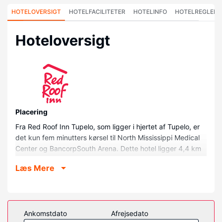
HOTELOVERSIGT
HOTELFACILITETER
HOTELINFO
HOTELREGLER
Hoteloversigt
Placering
Fra Red Roof Inn Tupelo, som ligger i hjertet af Tupelo, er
det kun fem minutters kørsel til North Mississippi Medical
Center og BancorpSouth Arena. Dette hotel ligger 4,4 km
fra Tupelo National Battlefield og 5,6 km fra Elvis Presley
Læs Mere
Center.
Værelser
Føl dig hjemme i et af de 96 værelser, der indeholder
køleskab og mikrobølgeovn. Der er et 32-tommers
Ankomstdato
Afrejsedato
fladskærms-tv med kabelkanaler, som sørger for