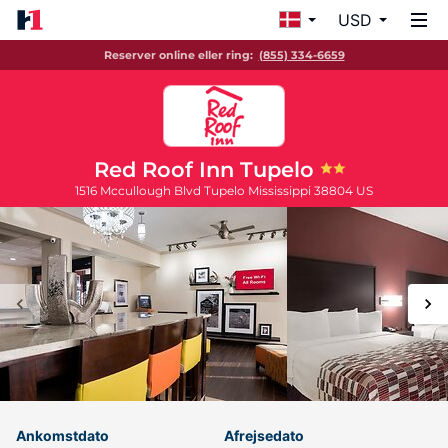
USD
Reserver online eller ring:
(855) 334-6659
Red Roof Inn Tupelo
1516 Mccullough Blvd
Tupelo
Mississippi
38804
US
Ankomstdato
Afrejsedato