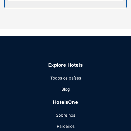
Serviço do hotel
Participe nas várias atividades recreativas do local,
incluindo uma piscina interior, ou aprecie soberbas vistas a
partir da açoteia. As facilidades adicionais incluem Wi-fi
grátis, churrasqueiras e uma máquina de venda
automática.
Restaurante
Prove as iguarias da cozinha americana no Park Shore
Explore Hotels
Lounge, um restaurante que inclui ainda um bar/lounge. Se
preferir permanecer na privacidade dos seus aposentos,
Todos os países
dê uma vista de olhos pela ementa do serviço de quarto (a
horas específicas). O hotel serve pequenos-almoços
Blog
buffet diariamente entre as 8:00 e as 10:30 mediante uma
sobretaxa.
HotelsOne
Outros serviços
Sobre nos
As principais comodidades incluem acesso à internet com
fios grátis, um business center e um serviço de limpeza a
Parceiros
seco. Há estacionamento grátis no local.