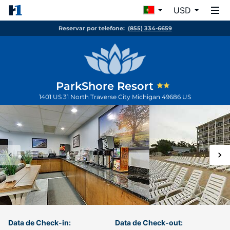
USD
Reservar por telefone:
(855) 334-6659
ParkShore Resort
1401 US 31 North
Traverse City
Michigan
49686
US
Data de Check-in:
Data de Check-out: