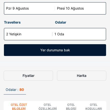
Pzr 9 Ağustos
Ptesi 10 Ağustos
Travellers
Odalar
2 Yetişkin
1 Oda
Yer durumuna bak
Fiyatlar
Harita
Odalar :
80
OTEL ÖZET
OTEL
OTEL
OTEL
BILGILERI
ÖZELLIKLERI
BILGISI
KOŞULLARI