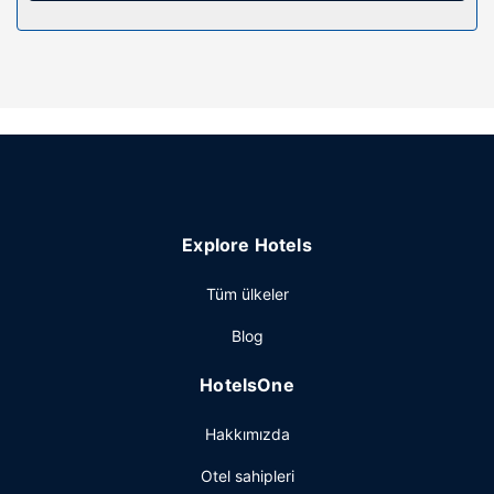
emanet kasası ve masa gibi imkânlar ve kolaylıklar
sunulmaktadır.
Otelin güzelliği
Kapalı havuz gibi dinlenme imkânlarından/kolaylıklarından
yararlanın veya zemin katta teras ile manzaranın tadını
çıkartın. Bu otelde misafirlere ücretsiz kablosuz İnternet,
barbekü ızgaraları ve otomatik satış makinesi
sunulmaktadır.
Restoran
Explore Hotels
Amerika mutfağı sevenler için Park Shore Lounge ideal;
Tüm ülkeler
otelin restoranı misafirlere içecek servisi yapılan
bar/oturma salonu ile dikkat çekiyor. Ayrıca belirli saatlerde
Blog
oda servisi imkanı mevcut. Misafirlere her gün 8 ve 10.30
arasında ücretli açık büfe kahvaltı servisi yapılmaktadır.
HotelsOne
Diğer güzellikler
Hakkımızda
Misafirler için ücretsiz kablolu İnternet, ofis ve kuru
temizleme/çamaşır yıkama servisi mevcuttur. Ücretsiz
Otel sahipleri
otopark vardır.