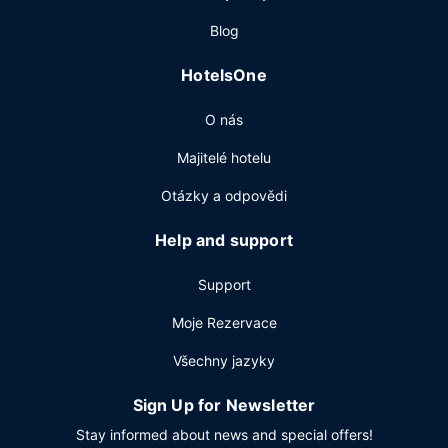
bar/salonek. Za malý příplatek budete zváni na bufetovou
Blog
snídani, která se podává ve všední dny od 6:00 do 12:00
a o víkendu od 7:00 do 12:00.
HotelsOne
Další vybavení
O nás
Hostům jsou k dispozici business centrum, čistírna oděvů a
recepce s nepřetržitým provozem. K pořádání obchodních
Majitelé hotelu
a společenských akcí slouží konferenční prostory a
zasedací místnosti.
Otázky a odpovědi
Help and support
Support
Moje Rezervace
Všechny jazyky
Sign Up for Newsletter
Stay informed about news and special offers!