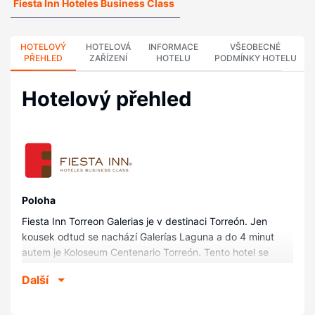
Fiesta Inn Hoteles Business Class
HOTELOVÝ
HOTELOVÁ
INFORMACE
VŠEOBECNÉ
PŘEHLED
ZAŘÍZENÍ
HOTELU
PODMÍNKY HOTELU
Hotelový přehled
Poloha
Fiesta Inn Torreon Galerias je v destinaci Torreón. Jen
kousek odtud se nachází Galerías Laguna a do 4 minut
autem je Koloseum Centenario Torreón. Tento hotel se
nachází 6,6 km od Kongresové centrum Torreón a 6,9 km
Další
od Estadio Revolución.
Pokoje