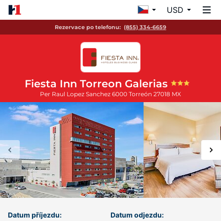
USD
Rezervace po telefonu:
(855) 334-6659
Fiesta Inn Torreon Galerias
Per Raul Lopez Sanchez 6000
Torreón
27018
MX
Datum příjezdu:
Datum odjezdu: