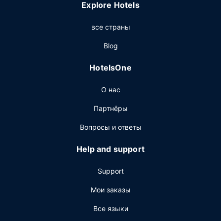
Explore Hotels
беспроводной доступ в интернет и услуги консьержа.
Этот отель также предоставляет такие услуги и
все страны
удобства, как магазины сувениров/газетные киоски и
банкетный зал.
Blog
Ресторан
HotelsOne
Зайдите в ресторан или кофейня/кафе, предлагающий
легкие закуск. Этот отель также предлагает гостям
О нас
круглосуточное обслуживание номеров. Загляните в
бар/лаунж и утолите жажду своим любимым
Партнёры
напитком. За отдельную плату предлагается завтрак
(шведский стол): по будним дням с 6:00 до 12:00, по
Вопросы и ответы
выходным дням с 7:00 до полдень.
Help and support
Другие особенности
Для удобства гостей предоставляется следующее:
Support
бизнес-центр, химчистка или прачечная и
круглосуточная работа стойки регистрации. Для
Мои заказы
проведения мероприятий предоставляется
Все языки
следующее: помещение для конференций и
переговорные комнаты.