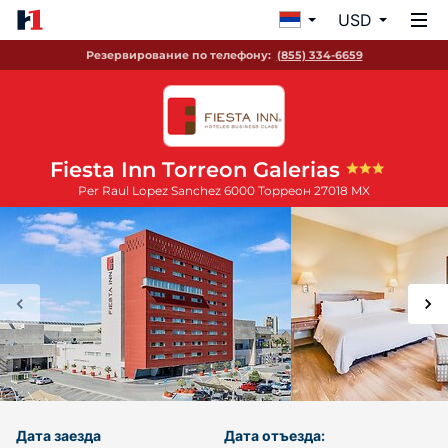
USD
Резервирование по телефону:
(855) 334-6659
Fiesta Inn Torreon Galerias
Per Raul Lopez Sanchez 6000
Торреон
27018
MX
Дата заезда
Дата отъезда: