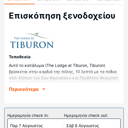
Επισκόπηση ξενοδοχείου
Τοποθεσία
Αυτό το κατάλυμα (The Lodge at Tiburon, Tiburon)
βρίσκεται στην καρδιά της πόλης, 10 λεπτά με τα πόδια
από: Κόλπος του Σαν Φρανσίσκο και Προβλήτα Φεριμπότ
Tiburon Ferry. Αυτό το ξενοδοχείο απέχει 19,9 χλμ. από:
Περισσότερα
Γέφυρα Γκόλντεν Γκέιτ και 15,6 χλμ. από: Εθνικό Πάρκο
Muir Woods National Monument.
Δωμάτια
Νιώστε σαν στο σπίτι σας σε ένα από τα 104 δωμάτια με
Ημερομηνία check in:
Ημερομηνία check out:
κλιματισμό, όπου υπάρχουν ψυγείο και σταθμοί
Παρ 7 Αύγουστος
Σάβ 8 Αύγουστος
υποδοχής για iPod. Το κρεβάτι σας διαθέτει πουπουλένια