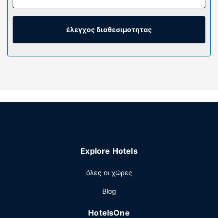
παπλώματα και σεντόνια από αιγυπτιακό βαμβάκι. Για τη
διασκέδασή σας προσφέρονται τηλεοράσεις με επίπεδη
οθόνη 55 ιντσών με ψηφιακά κανάλια, ενώ μπορείτε να
έλεγχος διαθεσιμοτητας
είστε πάντα online με δωρεάν ενσύρματη πρόσβαση στο
ίντερνετ. Τα μπάνια διαθέτουν επώνυμα προϊόντα
προσωπικής περιποίησης και πιστολάκια μαλλιών.
Παροχές καταλύματος
Επωφεληθείτε από τον μεγάλο αριθμό ψυχαγωγικών
δυνατοτήτων, όπως μπανιέρα υδρομασάζ, γυμναστήριο
και εποχική εξωτερική πισίνα. Οι επιπλέον παροχές σε
αυτό το ξενοδοχείο περιλαμβάνουν δωρεάν ασύρματο
ίντερνετ, υπηρεσίες concierge και υπηρεσίες γάμου.
Εστιατόριο
Explore Hotels
Απολαύστε αμερικανική κουζίνα στο Tiburon Tavern
όλες οι χώρες
(εστιατόριο), το οποίο διαθέτει μπαρ/lounge.
Εναλλακτικά, μείνετε μέσα και επωφεληθείτε από το
Blog
room service (κατά τη διάρκεια συγκεκριμένων ωρών
μόνο). Με επιπλέον χρέωση είναι διαθέσιμο πρωινό
HotelsOne
(πλήρες) τα σαββατοκύριακα μεταξύ 9:30 π.μ. - 1:00