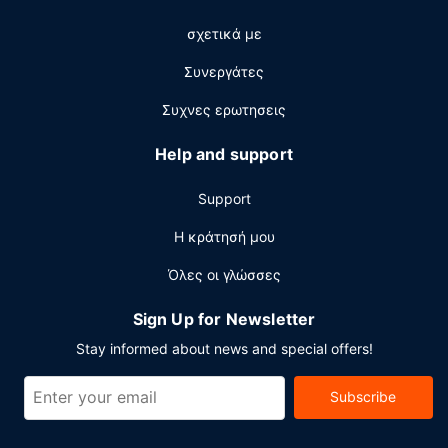
μ.μ..
σχετικά με
Άλλες παροχές
Συνεργάτες
Στις σημαντικές παροχές περιλαμβάνονται υπηρεσία
ενοικίασης λιμουζίνας ή αυτοκινήτου, υπηρεσίες
Συχνες ερωτησεις
στεγνοκαθαριστηρίου/πλυντηρίων και ρεσεψιόν όλο το
24ωρο. Αυτό το ξενοδοχείο διαθέτει 4 αίθουσες
Help and support
κατάλληλες για εκδηλώσεις.
Support
Η κράτησή μου
Όλες οι γλώσσες
Sign Up for Newsletter
Stay informed about news and special offers!
Subscribe