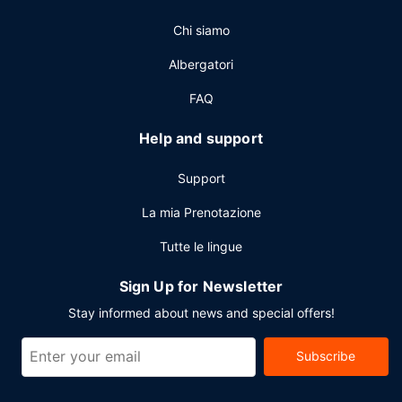
Altre attrattive
Chi siamo
Potrai usufruire di servizio auto o limousine, un pratico
servizio di lavanderia e lavaggio a secco e una reception
Albergatori
aperta 24 ore su 24. Un hotel offre 4 sale riunioni
disponibili per eventi.
FAQ
Help and support
Support
La mia Prenotazione
Tutte le lingue
Sign Up for Newsletter
Stay informed about news and special offers!
Subscribe