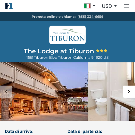
USD
Prenota online o chiama:
(855) 334-6659
The Lodge at Tiburon
1651 Tiburon Blvd
Tiburon
California
94920
US
Data di arrivo:
Data di partenza: