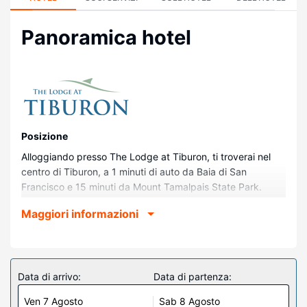
Panoramica hotel
Posizione
Alloggiando presso The Lodge at Tiburon, ti troverai nel
centro di Tiburon, a 1 minuti di auto da Baia di San
Francisco e 15 minuti da Mount Tamalpais State Park.
Questo hotel si trova a 19,9 km da Golden Gate Bridge e
Maggiori informazioni
24,7 km da Golden Gate Park.
Camere
Rilassati in una delle 104 camere con aria condizionata
della struttura, completa di frigorifero e docking station
Data di arrivo:
Data di partenza:
per iPod. Grazie ad un comodo letto con copriletto in
Ven 7 Agosto
Sab 8 Agosto
piuma e biancheria in cotone egiziano dormirai sonni