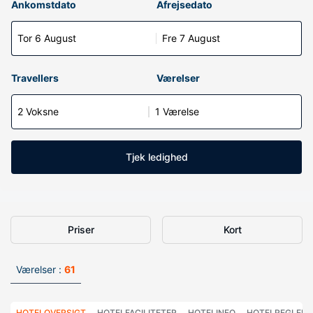
Ankomstdato
Afrejsedato
Tor 6 August
Fre 7 August
Travellers
Værelser
2 Voksne
1 Værelse
Tjek ledighed
Priser
Kort
Værelser :
61
HOTELOVERSIGT
HOTELFACILITETER
HOTELINFO
HOTELREGLER