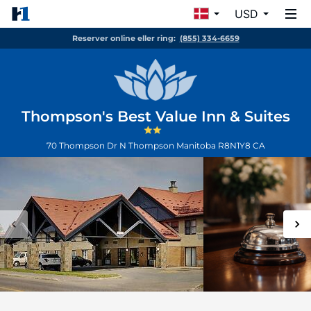
USD
Reserver online eller ring:
(855) 334-6659
Thompson's Best Value Inn & Suites
70 Thompson Dr N
Thompson
Manitoba
R8N1Y8
CA