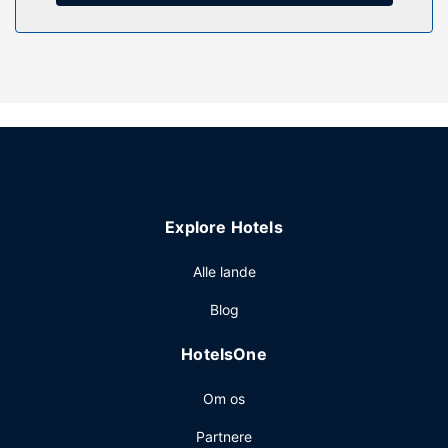
Gør brug af praktiske faciliteter, inklusive gratis trådløs
internetadgang og automat.
Restaurant
Gratis kontinental morgenmad serveres dagligt fra kl.
06.00 til kl. 09.30.
Andre faciliteter
Gæsterne har blandt andet adgang til gratis aviser i
lobbyen, renseri/vaskeservice og en døgnåben reception.
Gratis selvstændig parkering er til rådighed på stedet.
Explore Hotels
Alle lande
Blog
HotelsOne
Om os
Partnere