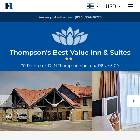
USD
Varaa puhelimitse:
(855) 334-6659
Thompson's Best Value Inn & Suites
70 Thompson Dr N
Thompson
Manitoba
R8N1Y8
CA