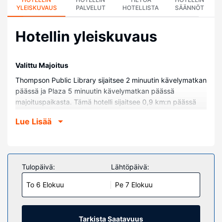
YLEISKUVAUS
PALVELUT
HOTELLISTA
SÄÄNNÖT
Hotellin yleiskuvaus
Valittu Majoitus
Thompson Public Library sijaitsee 2 minuutin kävelymatkan
päässä ja Plaza 5 minuutin kävelymatkan päässä
majoituspaikasta. Tämä hotelli sijaitsee 0,9 km:n päässä
kohteesta North Centre Mall ja 1 km:n päässä kohteesta
Lue Lisää
Eastwood Park.
Huoneet
Kaikissa 61 huoneessa on ilmastointi, jääkaappi sekä
taulutelevisio. Ilmainen langaton internetyhteys pitää sinut
Tulopäivä:
Lähtöpäivä:
yhteydessä verkkoon. Käytössäsi on kylpyhuone, jossa on
To 6 Elokuu
Pe 7 Elokuu
suihkun ja kylpyammeen yhdistelmä. Varusteluun kuuluu
puhelin, tallelokero ja ilmaiset sanomalehdet.
Kiinteistön miellyttävyys
Tarkista Saatavuus