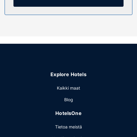
Seuraavat palvelut ovat saatavilla: ilmainen langaton
internetyhteys ja myyntiautomaatti.
Ravintola
Ilmainen mannermainen aamiainen tarjoillaan päivittäin klo
6.00–9.30.
Muut mukavuudet
Käytössäsi on ilmaiset sanomalehdet aulassa,
kuivapesula-/pesulapalvelut ja ympäri vuorokauden auki
oleva vastaanotto. Palveluihin kuuluu ilmainen pysäköinti.
Explore Hotels
Kaikki maat
Blog
HotelsOne
Tietoa meistä