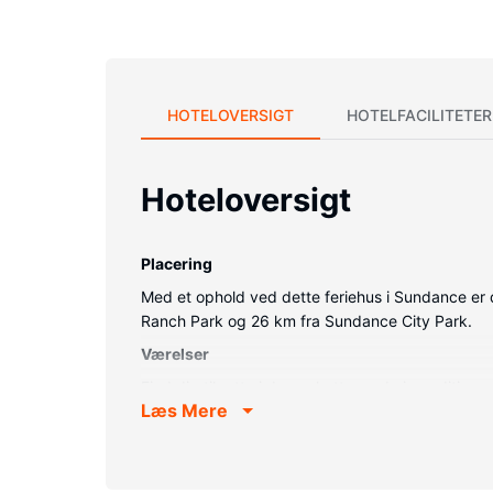
HOTELOVERSIGT
HOTELFACILITETER
Hoteloversigt
Placering
Med et ophold ved dette feriehus i Sundance er 
Ranch Park og 26 km fra Sundance City Park.
Værelser
Find dig til rette i denne hytte med aircondition
Læs Mere
blandt andet en vaskemaskine og en loftsventilat
Ejendomsfacilitet
Gør brug af praktiske faciliteter, inklusive gratis