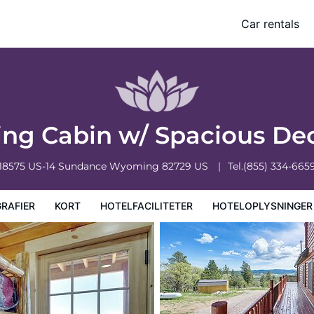
 & Wet Bar!
Car rentals
lysninger
Hotelregler
ng Cabin w/ Spacious De
18575 US-14
Sundance
Wyoming
82729
US
Tel.
(855) 334-665
RAFIER
KORT
HOTELFACILITETER
HOTELOPLYSNINGER