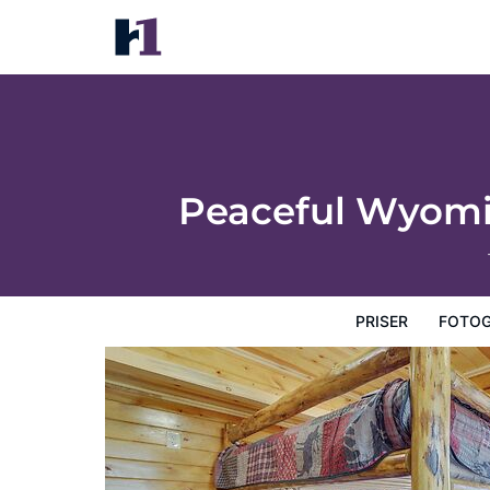
Peaceful Wyoming Cabin w/ Spacious Deck
Priser
Fotografier
Kort
Hotelfaciliteter
Hotelop
Peaceful Wyomi
PRISER
FOTOG