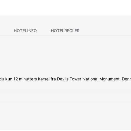
HOTELINFO
HOTELREGLER
du kun 12 minutters kørsel fra Devils Tower National Monument. Den
, som desuden har en pejs. Der er en privat balkon. Et køkken gør det 
or.
 trådløs internetadgang og havegrill.