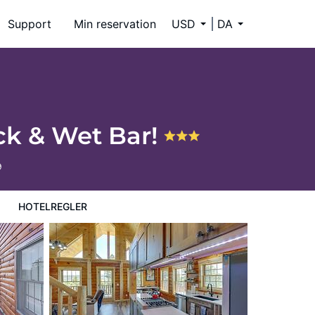
Support
Min reservation
USD
DA
ck & Wet Bar!
9
HOTELREGLER