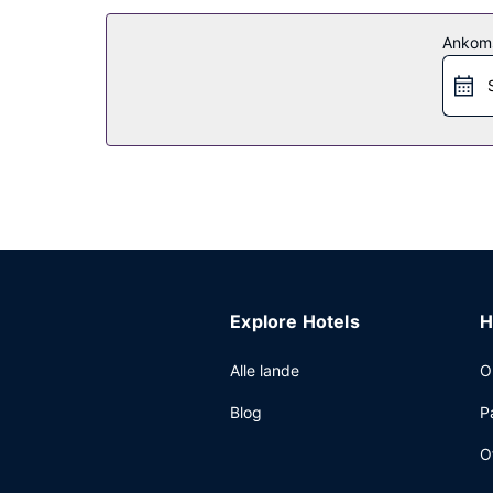
Andre faciliteter
Ankom
Gratis selvstændig parkering er til rådighed på s
Explore Hotels
H
Alle lande
O
Blog
P
O