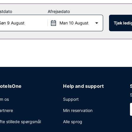
stdato
Afrejsedato
tedet.
Søn 9 August
Man 10 August
Tjek led
otelsOne
Help and support
S
m os
Support
artnere
Min reservation
fte stillede spørgsmål
Alle sprog