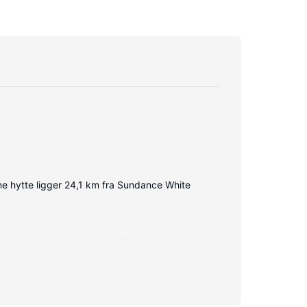
ne hytte ligger 24,1 km fra Sundance White
nemt at lave din egen mad. Faciliteter inkluderer