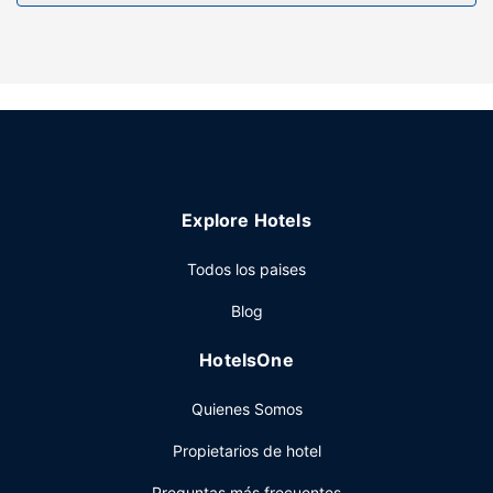
conexión a Internet wifi gratis o una zona para barbacoas.
Otros servicios
Hay un aparcamiento sin asistencia gratuito disponible.
Explore Hotels
Todos los paises
Blog
HotelsOne
Quienes Somos
Propietarios de hotel
Preguntas más frecuentes