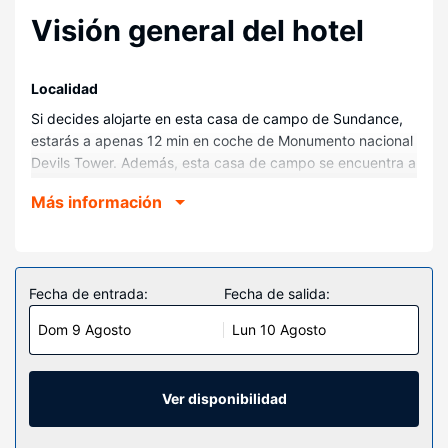
Visión general del hotel
Localidad
Si decides alojarte en esta casa de campo de Sundance,
estarás a apenas 12 min en coche de Monumento nacional
Devils Tower. Además, esta casa de campo se encuentra a
24,1 km de Sundance White Ranch Park y a 26 km de
Más información
Sundance City Park.
Habitaciones
Regálate una estancia fantástica en esta casa de campo
donde, además de aire acondicionado, tendrás una
Fecha de entrada:
Fecha de salida:
chimenea. Y, si te apetece tomar el aire, puedes salir a su
Dom 9 Agosto
Lun 10 Agosto
balcón, que es de uso privado. Por su parte, la cocina te
permitirá prepararte tus propios platos. Tendrás una
lavadora y un ventilador de techo.
Ver disponibilidad
Servicios hotel
Aprovecha los prácticos servicios que se te ofrecen, como