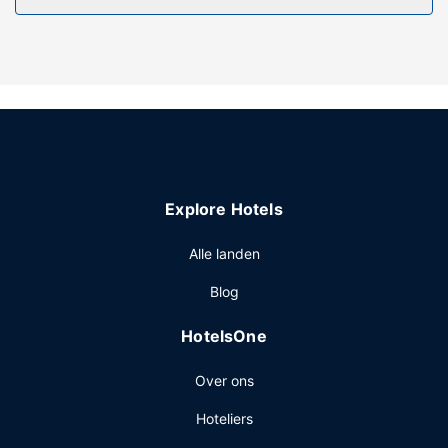
Algemene voorziening
De accommodatie heeft een terras waar je van het uitzicht
kunt genieten, maar profiteer ook van gratis wifi.
Overige voorzieningen
Enkele van de voorzieningen zijn een snelle
uitcheckservice en een wasserij. Ter plaatse heb je gratis
parkeerplaatsen.
Explore Hotels
Alle landen
Blog
HotelsOne
Over ons
Hoteliers