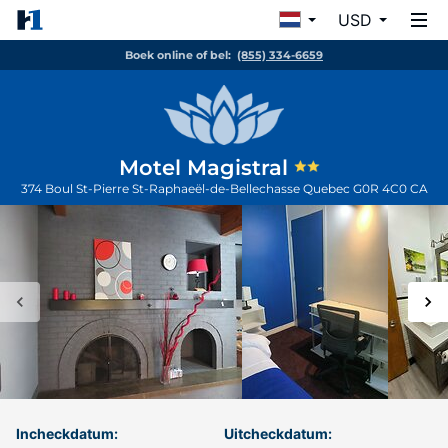
USD
Boek online of bel:
(855) 334-6659
Motel Magistral
374 Boul St-Pierre
St-Raphaeël-de-Bellechasse
Quebec
G0R 4C0
CA
Incheckdatum:
Uitcheckdatum: