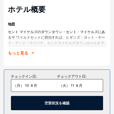
ホテル概要
地図
セント マイケルズのダウンタウン・セント・マイケルズにあ
るザ ワイルドセットに宿泊すれば、ヒギンズ・ヨット・ヤー
ド・アンド・マリーナ、セントマイケルズタウンホールまで
歩いて 5 分かからず行くことができます。 このホテルは、チ
もっと見る
ェサピーク湾まで 20.8 km、マスクラット・パークまで 0.4
km の場所にあります。
部屋
全部で 34 室ある客室には、薄型テレビが備わっています。
チェックイン日:
チェックアウト日:
WiFi (無料)をお使いいただけるほか、衛星放送の番組をご覧
（月） 10 ８月
（火） 11 ８月
いただけます。専用バスルームには、デザイナーバスアメニ
ティ、ヘアドライヤーが付いています。ボトルウォーター
(無料)、アイロン / アイロン台の他に、市内通話 (無料)付き
の電話をご利用いただけます。
空室状況を確認
施設