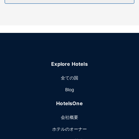
便利なWiFi (無料)、コンシェルジュ サービス、ギフトショッ
プ / ニューススタンドなどをご利用いただけます。
レストラン
お食事にはレストランや、このホテルにある コーヒーショッ
プ / カフェをご利用ください。バー / ラウンジでお好みのド
リンクを召し上がり、喉の渇きを癒してください。無料のコ
ンチネンタル ブレックファストを毎日、7:00 ～ 10:00 まで
お召し上がりいただけます。
Explore Hotels
その他の施設
フロント受付時間が定められています。敷地内にはセルフパ
全ての国
ーキング (無料) が備わっています。
Blog
HotelsOne
会社概要
ホテルのオーナー