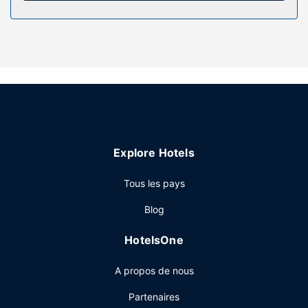
comprennent de l'eau minérale (offerte) et un fer / une
planche à repasser, mais aussi un téléphone avec des
appels locaux gratuits.
Les services sur place
Profitez des nombreux équipements et services qui
caractérisent l'hébergement, notamment l'accès Wi-Fi à
Internet gratuit, un service de conciergerie et une boutique
de souvenirs/un kiosque à journaux.
Restaurant
Explore Hotels
Vous pourrez reprendre des forces à restaurant ou dans
Tous les pays
un des un café de cet hôtel. L'hébergement vous invite à
rejoindre son bar/salon pour une petite pause bien méritée.
Blog
Un petit déjeuner continental gratuit est servi tous les jours
de 07 h 00 à 10 h 00.
HotelsOne
Autres services
A propos de nous
La réception n'est pas ouverte en continu. Un parking
gratuit est disponible dans l'enceinte de l'hébergement.
Partenaires