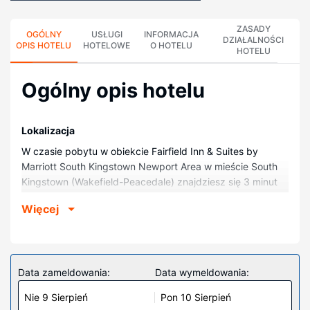
ZASADY
OGÓLNY
USŁUGI
INFORMACJA
DZIAŁALNOŚCI
OPIS HOTELU
HOTELOWE
O HOTELU
HOTELU
Ogólny opis hotelu
Lokalizacja
W czasie pobytu w obiekcie Fairfield Inn & Suites by
Marriott South Kingstown Newport Area w mieście South
Kingstown (Wakefield-Peacedale) znajdziesz się 3 minut
samochodem od atrakcji takiej jak Adventureland i 8 minut
Więcej
od miejsca takiego jak University of Rhode Island. Hotel
znajduje się 4,8 km od atrakcji takiej jak Narragansett -
plaża i 25,5 km od miejsca takiego jak Muzeum Akademii
Marynarki Wojennej.
Data zameldowania:
Data wymeldowania:
Pokoje
Nie 9 Sierpień
Pon 10 Sierpień
Poczuj się jak w domu w 100 pokojach, których