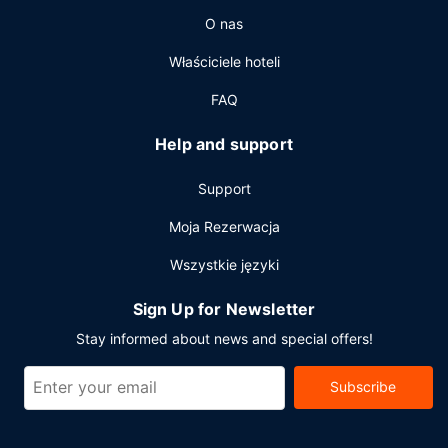
pralni chemicznej. Jeżeli planujesz spotkanie w mieście
O nas
South Kingstown, hotel oferuje pomieszczenia
konferencyjne oraz sala konferencyjna o łącznej
Właściciele hoteli
powierzchni 63 m kw. (680 stopy kwadratowe).
Udogodnienia na miejscu to bezpłatne parkowanie
FAQ
samodzielne.
Help and support
Support
Moja Rezerwacja
Wszystkie języki
Sign Up for Newsletter
Stay informed about news and special offers!
Subscribe