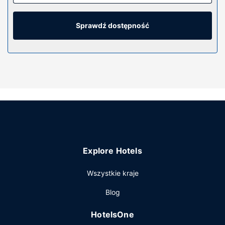
wyposażenie to lodówka i telewizor LED. Bezpłatny
bezprzewodowy dostęp do internetu zapewni łączność ze
światem, a telewizja kablowa — rozrywkę. Prywatna
Sprawdź dostępność
łazienka — wyposażenie: wanny lub prysznice, bezpłatne
przybory toaletowe i suszarki do włosów. Udogodnienia
obejmują biurka i kuchenki mikrofalowe oraz telefon
(bezpłatne połączenia telefoniczne miejscowe).
Udogodnienia w obiekcie
Dostępne udogodnienia rekreacyjne to basen kryty i
centrum fitness. Ten hotel oferuje udogodnienia takie jak
bezpłatny bezprzewodowy dostęp do internetu, usługi
weselne i kominek w holu.
Restauracja
Explore Hotels
Hotel oferuje bezpłatne śniadanie w formie bufetu
Wszystkie kraje
codziennie od 6 do 10.
Pozostałe udogodnienia
Blog
Udogodnienia biznesowe to całodobowe centrum
HotelsOne
biznesowe, bezpłatne czasopisma w holu oraz usługi