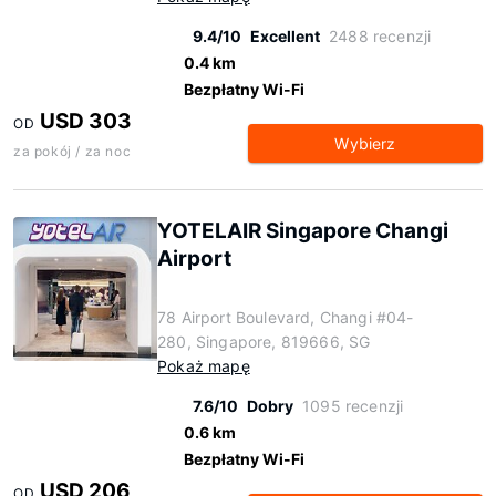
9.4/10
Excellent
2488 recenzji
0.4 km
Bezpłatny Wi-Fi
USD 303
OD
Wybierz
za pokój / za noc
YOTELAIR Singapore Changi
Airport
78 Airport Boulevard, Changi #04-
280, Singapore, 819666, SG
Pokaż mapę
7.6/10
Dobry
1095 recenzji
0.6 km
Bezpłatny Wi-Fi
USD 206
OD