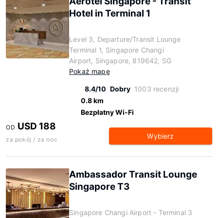
Aerotel Singapore - Transit
Hotel in Terminal 1
Level 3, Departure/Transit Lounge
Terminal 1, Singapore Changi
Airport, Singapore, 819642, SG
Pokaż mapę
8.4/10
Dobry
1003 recenzji
0.8 km
Bezpłatny Wi-Fi
USD 188
OD
Wybierz
za pokój / za noc
Ambassador Transit Lounge
Singapore T3
Singapore Changi Airport - Terminal 3