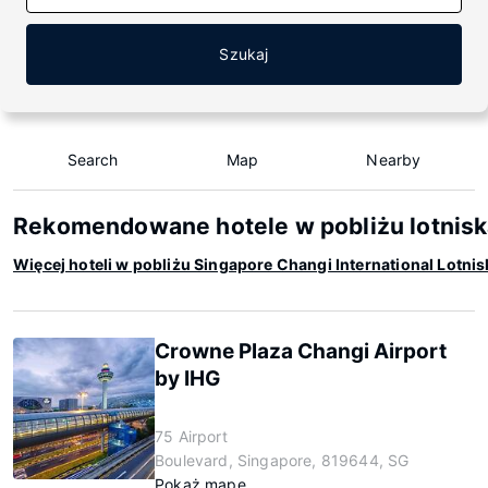
Szukaj
Search
Map
Nearby
Rekomendowane hotele w pobliżu lotniska
Więcej hoteli w pobliżu Singapore Changi International Lotni
Crowne Plaza Changi Airport
by IHG
75 Airport
Boulevard, Singapore, 819644, SG
Pokaż mapę