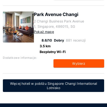
Park Avenue Changi
2 Changi Business Park Avenue
1, Singapore, 486015, SG
Pokaż mapę
8.6/10
Dobry
881 recenzji
3.5 km
Bezpłatny Wi-Fi
Dodatkowe informacje:
Wybierz
Więcej hoteli w pobliżu Singapore Changi International
Lotnisko