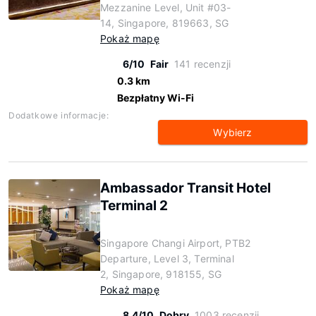
Mezzanine Level, Unit #03-
14, Singapore, 819663, SG
Pokaż mapę
6/10
Fair
141 recenzji
0.3 km
Bezpłatny Wi-Fi
Dodatkowe informacje:
Wybierz
Ambassador Transit Hotel
Terminal 2
Singapore Changi Airport, PTB2
Departure, Level 3, Terminal
2, Singapore, 918155, SG
Pokaż mapę
8.4/10
Dobry
1003 recenzji