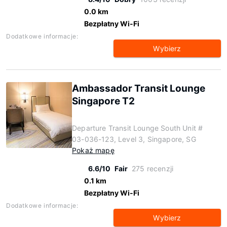
0.0 km
Bezpłatny Wi-Fi
Dodatkowe informacje:
Wybierz
Ambassador Transit Lounge
Singapore T2
Departure Transit Lounge South Unit #
03-036-123, Level 3, Singapore, SG
Pokaż mapę
6.6/10
Fair
275 recenzji
0.1 km
Bezpłatny Wi-Fi
Dodatkowe informacje:
Wybierz