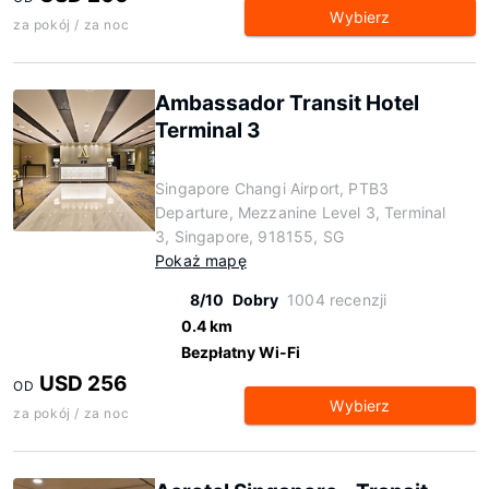
Wybierz
za pokój / za noc
Ambassador Transit Hotel
Terminal 3
Singapore Changi Airport, PTB3
Departure, Mezzanine Level 3, Terminal
3, Singapore, 918155, SG
Pokaż mapę
8/10
Dobry
1004 recenzji
0.4 km
Bezpłatny Wi-Fi
USD 256
OD
Wybierz
za pokój / za noc