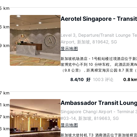
.5 km
Aerotel Singapore - Transit
.6 km
Level 3, Departure/Transit Lounge Te
Airport, 新加坡, 819642, SG
.9 km
显示地图
新加坡机场酒店 - 1号航站楼过境酒店位于
坡博览中心不到 10 分钟车程。 此酒店距离Wild 
（9.8 公里），距离樟宜海滨公园 8.7 英里（14
8.4/10
好
1003 评论
0.8 k
7 km
Ambassador Transit Loung
.1 km
Singapore Changi Airport - Terminal 
7 km
#03-14, 新加坡, 819663, SG
显示地图
6 km
新加坡大使转机 T3 酒廊酒店位于新加坡樟