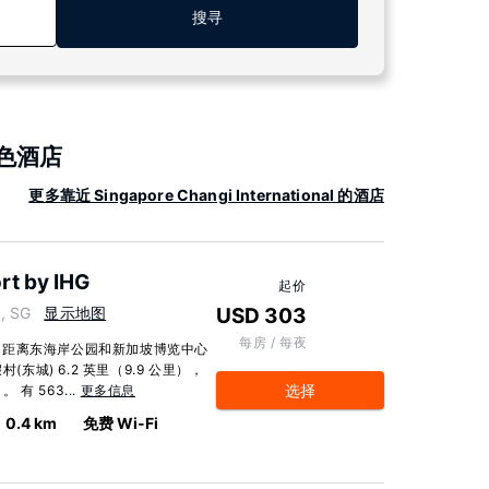
搜寻
的特色酒店
更多靠近 Singapore Changi International 的酒店
rt by IHG
起价
, SG
显示地图
USD 303
每房 / 每夜
，距离东海岸公园和新加坡博览中心
东城) 6.2 英里（9.9 公里），
选择
有 563...
更多信息
0.4 km
免费 Wi-Fi