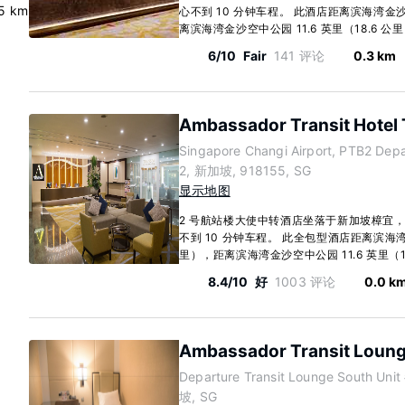
5 km
心不到 10 分钟车程。 此酒店距离滨海湾金沙赌场
离滨海湾金沙空中公园 11.6 英里（18.6 公里）
6/10
Fair
141 评论
0.3 km
Ambassador Transit Hotel 
Singapore Changi Airport, PTB2 Depar
2, 新加坡, 918155, SG
显示地图
2 号航站楼大使中转酒店坐落于新加坡樟宜
不到 10 分钟车程。 此全包型酒店距离滨海湾金沙
里），距离滨海湾金沙空中公园 11.6 英里（18.
8.4/10
好
1003 评论
0.0 k
Ambassador Transit Loung
Departure Transit Lounge South Uni
坡, SG