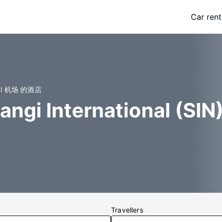
Car rent
onal 机场 的酒店
ngi International (S
Travellers