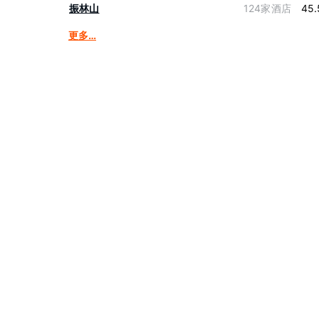
振林山
124家酒店
45.
更多…