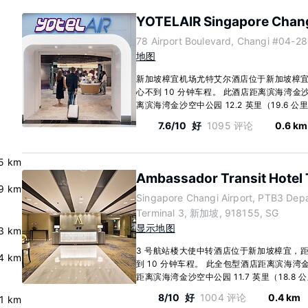
YOTELAIR Singapore Chang
78 Airport Boulevard, Changi #04-
地图
新加坡樟宜机场尤特艾尔酒店位于新加坡樟
心不到 10 分钟车程。 此酒店距离滨海湾金沙赌场
离滨海湾金沙空中公园 12.2 英里（19.6 公里）
7.6/10
好
1095 评论
0.6 km
5 km
Ambassador Transit Hotel 
.9 km
Singapore Changi Airport, PTB3 Depa
Terminal 3, 新加坡, 918155, SG
显示地图
.3 km
3 号航站楼大使中转酒店位于新加坡樟宜，
.4 km
到 10 分钟车程。 此全包型酒店距离滨海湾金沙赌
距离滨海湾金沙空中公园 11.7 英里（18.8 公里
8/10
好
1004 评论
0.4 km
.1 km