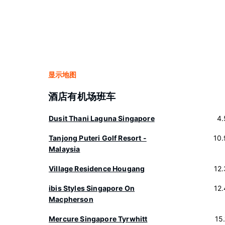
显示地图
酒店有机场班车
Dusit Thani Laguna Singapore
4.
Tanjong Puteri Golf Resort -
10
Malaysia
Village Residence Hougang
12
ibis Styles Singapore On
12
Macpherson
Mercure Singapore Tyrwhitt
15