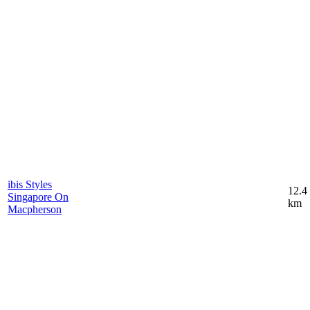
ibis Styles
12.4
Singapore On
km
Macpherson