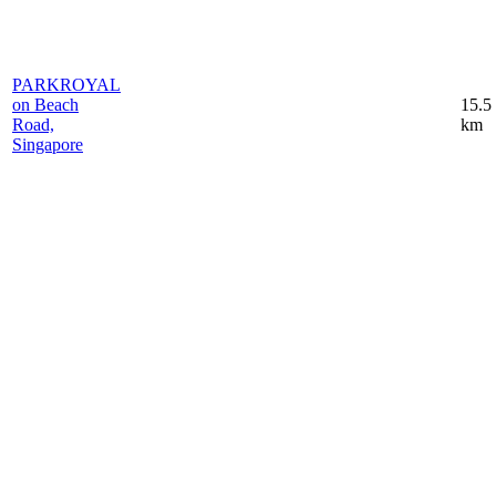
PARKROYAL
on Beach
15.5
Road,
km
Singapore