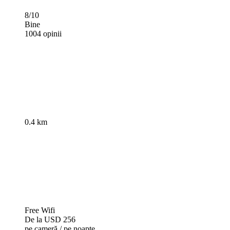
8/10
Bine
1004 opinii
0.4 km
Free Wifi
De la
USD 256
pe cameră / pe noapte