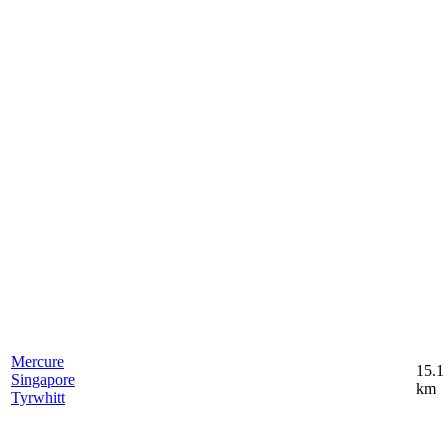
Mercure
15.1
Singapore
km
Tyrwhitt